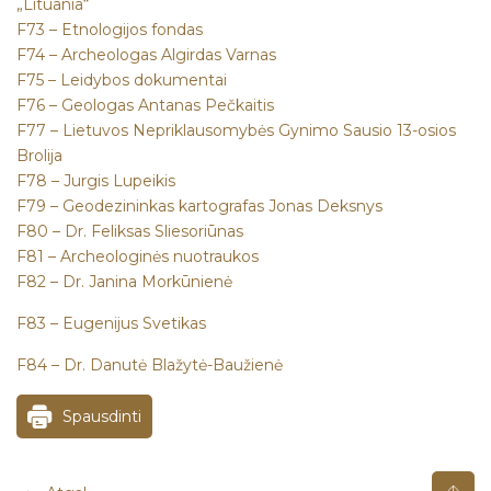
„Lituania“
F73 – Etnologijos fondas
F74 – Archeologas Algirdas Varnas
F75 – Leidybos dokumentai
F76 – Geologas Antanas Pečkaitis
F77 – Lietuvos Nepriklausomybės Gynimo Sausio 13-osios
Brolija
F78 – Jurgis Lupeikis
F79 – Geodezininkas kartografas Jonas Deksnys
F80 – Dr. Feliksas Sliesoriūnas
F81 – Archeologinės nuotraukos
F82 – Dr. Janina Morkūnienė
F83 – Eugenijus Svetikas
F84 – Dr. Danutė Blažytė-Baužienė​
Spausdinti