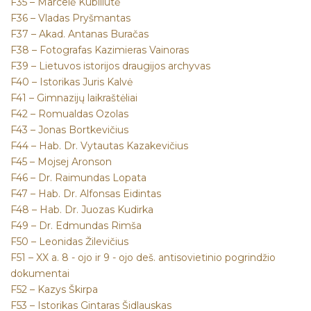
F35 – Marcelė Kubiliūtė
F36 – Vladas Pryšmantas
F37 – Akad. Antanas Buračas
F38 – Fotografas Kazimieras Vainoras
F39 – Lietuvos istorijos draugijos archyvas
F40 – Istorikas Juris Kalvė
F41 – Gimnazijų laikraštėliai
F42 – Romualdas Ozolas
F43 – Jonas Bortkevičius
F44 – Hab. Dr. Vytautas Kazakevičius
F45 – Mojsej Aronson
F46 – Dr. Raimundas Lopata
F47 – Hab. Dr. Alfonsas Eidintas
F48 – Hab. Dr. Juozas Kudirka
F49 – Dr. Edmundas Rimša
F50 – Leonidas Žilevičius
F51 – XX a. 8 - ojo ir 9 - ojo deš. antisovietinio pogrindžio
dokumentai
F52 – Kazys Škirpa
F53 – Istorikas Gintaras Šidlauskas