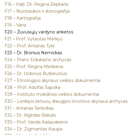
F16 – Hab. Dr. Regina Žepkaitė
F17 – Nuotraukos ir ikonografija
F18 – Kartografija
F19 – Varia
F20 – Žuvusiųjų vardyno anketos
F21 – Prof. Vytautas Merkys
F22 – Prof. Antanas Tyla
F23 – Dr. Bronius Nemickas
F24 – Prano Eidukaičio archyvas
F25 – Prof. Regina Merkienė
F26 – Dr. Izidorius Butkevičius
F27 – Etnologijos skyriaus veiklos dokumentai
F28 – Prof. Adolfas Šapoka
F29 – Instituto mokslinės veiklos dokumentai
F30 – Lenkijos lietuvių draugijos Vroclovo skyriaus archyvas
F31 – Antanas Terleckas
F32 – Dr. Algirdas Baliulis
F33 – Prof. Vanda Kašauskienė
F34 – Dr. Zigmantas Kiaupa