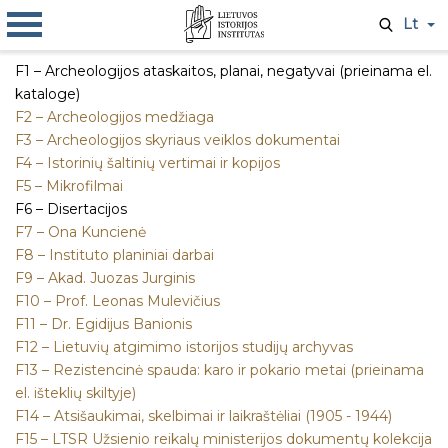
Lt
F1 – Archeologijos ataskaitos, planai, negatyvai (prieinama el.
kataloge)
F2 – Archeologijos medžiaga
F3 – Archeologijos skyriaus veiklos dokumentai
F4 – Istorinių šaltinių vertimai ir kopijos
F5 – Mikrofilmai
F6 – Disertacijos
F7 – Ona Kuncienė
F8 – Instituto planiniai darbai
F9 – Akad. Juozas Jurginis
F10 – Prof. Leonas Mulevičius
F11 – Dr. Egidijus Banionis
F12 – Lietuvių atgimimo istorijos studijų archyvas
F13 – Rezistencinė spauda: karo ir pokario metai (prieinama
el. išteklių skiltyje)
F14 – Atsišaukimai, skelbimai ir laikraštėliai (1905 - 1944)
F15 – LTSR Užsienio reikalų ministerijos dokumentų kolekcija