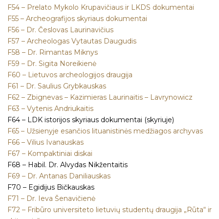
F54 – Prelato Mykolo Krupavičiaus ir LKDS dokumentai
F55 – Archeografijos skyriaus dokumentai
F56 – Dr. Česlovas Laurinavičius
F57 – Archeologas Vytautas Daugudis
F58 – Dr. Rimantas Miknys
F59 – Dr. Sigita Noreikienė
F60 – Lietuvos archeologijos draugija
F61 – Dr. Saulius Grybkauskas
F62 – Zbignevas – Kazimieras Laurinaitis – Lavrynowicz
F63 – Vytenis Andriukaitis
F64 – LDK istorijos skyriaus dokumentai (skyriuje)
F65 – Užsienyje esančios lituanistinės medžiagos archyvas
F66 – Vilius Ivanauskas
F67 – Kompaktiniai diskai
F68 – Habil. Dr. Alvydas Nikžentaitis
F69 – Dr. Antanas Daniliauskas
F70 – Egidijus Bičkauskas
F71 – Dr. Ieva Šenavičienė
F72 – Fribūro universiteto lietuvių studentų draugija „Rūta“ ir