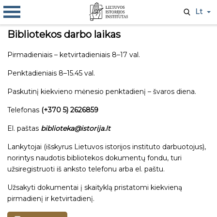
Lt
Bibliotekos darbo laikas
Pirmadieniais – ketvirtadieniais 8–17 val.
Penktadieniais 8–15.45 val.
Paskutinį kiekvieno mėnesio penktadienį – švaros diena.
Telefonas
(+370 5) 2626859
El. paštas
biblioteka@istorija.lt
Lankytojai (išskyrus Lietuvos istorijos instituto darbuotojus),
norintys naudotis bibliotekos dokumentų fondu, turi
užsiregistruoti iš anksto telefonu arba el. paštu.
Užsakyti dokumentai į skaityklą pristatomi kiekvieną
pirmadienį ir ketvirtadienį.