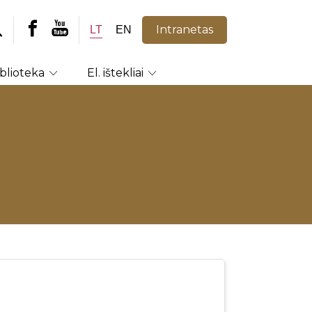
Intranetas
LT
EN
iblioteka
El. ištekliai