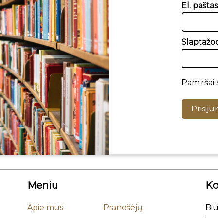
El. paštas
Slaptažod
Pamiršai 
Prisiju
Meniu
Ko
Apie mus
Pranešėjų
Biu