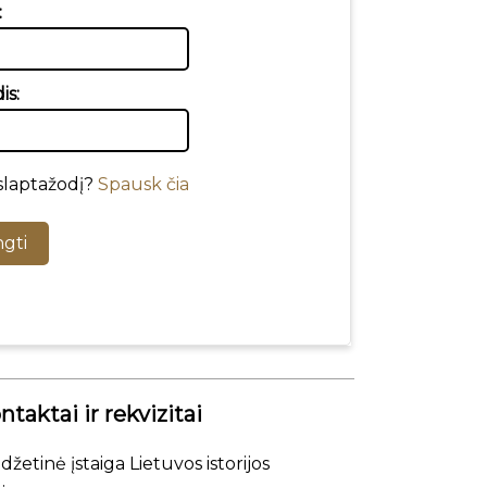
:
is:
slaptažodį?
Spausk čia
ngti
ntaktai ir rekvizitai
džetinė įstaiga Lietuvos istorijos