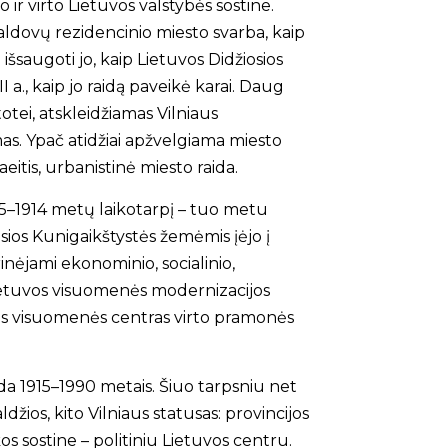
 ir virto Lietuvos valstybės sostine.
 valdovų rezidencinio miesto svarba, kaip
 išsaugoti jo, kaip Lietuvos Didžiosios
 a., kaip jo raidą paveikė karai. Daug
tei, atsklei­džiamas Vilniaus
s. Ypač atidžiai apžvelgiama miesto
itis, urbanistinė miesto raida.
5–1914 metų laikotarpį – tuo metu
sios Kunigaikštystės žemėmis įėjo į
inėjami ekonominio, socialinio,
Lietuvos visuomenės modernizacijos
­nės visuomenės centras virto pramonės
a 1915–1990 metais. Šiuo tarpsniu net
aldžios, kito Vilniaus statusas: provincijos
kos sostine – politiniu Lietuvos centru.