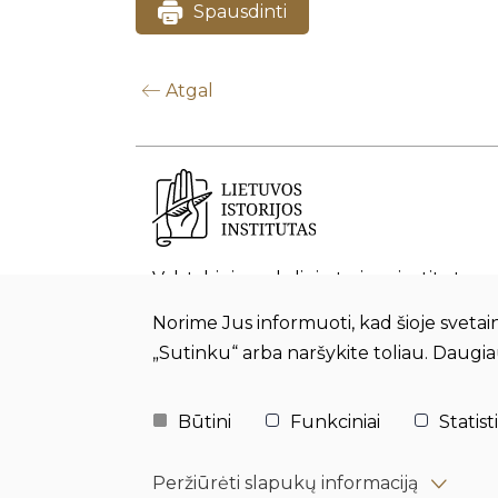
Spausdinti
Atgal
Valstybinis mokslinių tyrimų institutas
Norime Jus informuoti, kad šioje sveta
„Sutinku“ arba naršykite toliau. Daugi
Būtini
Funkciniai
Statisti
Peržiūrėti slapukų informaciją