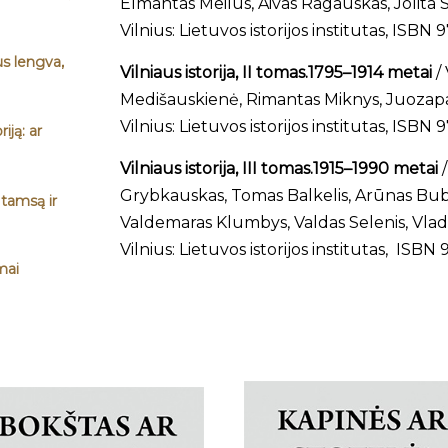
Elmantas Meilus, Aivas Ragauskas, Jolita 
Vilnius: Lietuvos istorijos institutas, ISB
us lengva,
Vilniaus istorija, II tomas.1795–1914 metai
/ 
Medišauskienė, Rimantas Miknys, Juozapa
Vilnius: Lietuvos istorijos institutas, ISB
iją: ar
Vilniaus istorija, III tomas.1915–1990 metai
/
Grybkauskas, Tomas Balkelis, Arūnas Bubn
 tamsą ir
Valdemaras Klumbys, Valdas Selenis, Vlada
Vilnius: Lietuvos istorijos institutas, ISB
imai