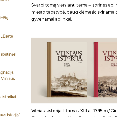
Svarbi tomą vienijanti tema – išorinės a
miesto tapatybė, daug dėmesio skiriama 
iečių
gyvenamai aplinkai.
e: „Esate
a sostinės
agnacija,
 Vilniaus
 istorikai
Vilniaus istorija, I tomas. XIII a.–1795 m.
/ Gi
us istoriją“