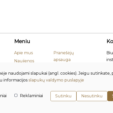
Meniu
Ko
Apie mus
Pranešėjų
Biu
apsauga
ins
Naujienos
Įmo
Korupcijos
Mokslas
inėje naudojami slapukai (angl. cookies). Jeigu sutinkat
Adr
prevencija
Leidiniai
au informacijos
slapukų valdymo puslapyje
Tel
Smurto ir
Duomenų
El. 
priekabiavimo
apsauga
niai
Reklaminiai
Sutinku
Nesutinku
prevencija