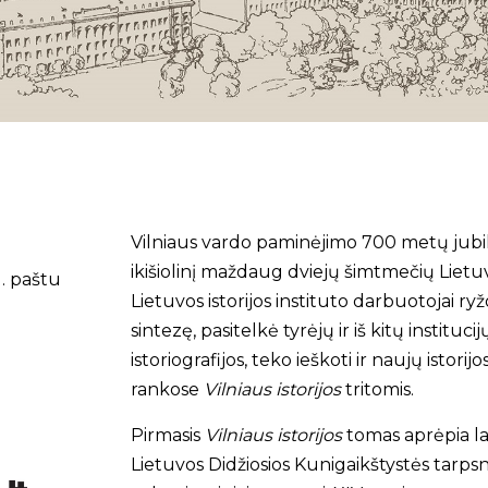
Vilniaus vardo paminėjimo 700 metų jubili
ikišiolinį maždaug dviejų šimtmečių Lietuvos
l. paštu
Lietuvos istorijos instituto darbuotojai ryž
sintezę, pasitelkė tyrėjų ir iš kitų instituc
istoriografijos, teko ieškoti ir naujų istorijo
rankose
Vilniaus istorijos
tritomis.
Pirmasis
Vilniaus istorijos
tomas aprėpia lai
Lietuvos Didžiosios Kunigaikštystės tarpsni