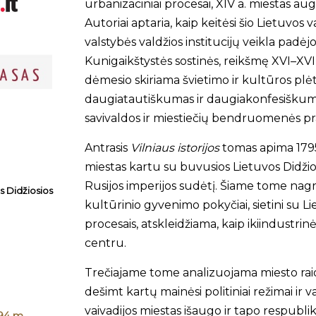
urbanizaciniai procesai, XIV a. miestas augo
Autoriai aptaria, kaip keitėsi šio Lie­tuvos
valstybės valdžios institucijų veikla padė­jo
Kunigaikštystės sostinės, reikšmę XVI–XVIII
dėmesio skiriama švietimo ir kultūros plėto
daugiatautiškumas ir daugiakonfesiškuma
savivaldos ir miestiečių bendruomenės prae
Antrasis
Vilniaus istorijos
tomas apima 179
miestas kartu su buvusios Lietuvos Didžio
Rusijos imperijos sudėtį. Šiame tome nagr
s Didžiosios
kultūrinio gyvenimo pokyčiai, sietini su 
procesais, atskleidžiama, kaip ikiindustri
centru.
Trečiajame tome analizuojama miesto raid
de­šimt kartų mainėsi politiniai režimai ir v
vaiva­dijos miestas išaugo ir tapo respubli
794 m.