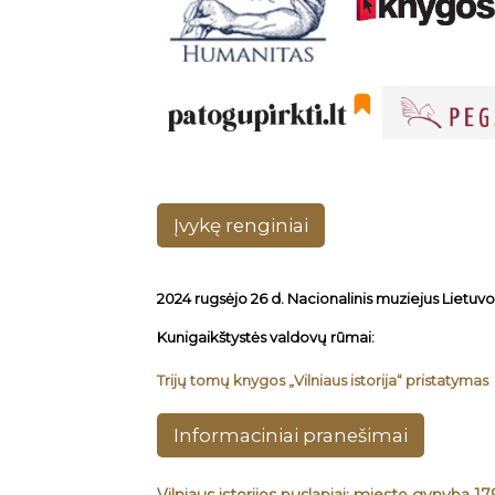
Įvykę renginiai
2024 rugsėjo 26 d. Nacionalinis muziejus Lietuvo
Kunigaikštystės valdovų rūmai:
Trijų tomų knygos „Vilniaus istorija“ pristatymas
Informaciniai pranešimai
Vilniaus istorijos puslapiai: miesto gynyba 1