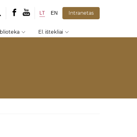
Intranetas
LT
EN
iblioteka
El. ištekliai