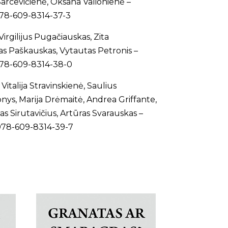
Sarcevičienė, Oksana Valionienė –
N 978-609-8314-37-3
Virgilijus Pugačiauskas, Zita
s Paškauskas, Vytautas Petronis –
N 978-609-8314-38-0
 Vitalija Stravinskienė, Saulius
ys, Marija Drėmaitė, Andrea Griffante,
s Sirutavičius, Artūras Svarauskas –
N 978-609-8314-39-7