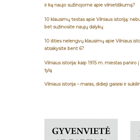
ir ką naujo sužinojome apie vilnietiškumą?
10 klausimų testas apie Vilniaus istoriją: neb
bet sužinosite naujų dalykų
10 išties nelengvų klausimų apie Vilniaus istor
atsakysite bent 6?
Vilniaus istorija: kaip 1915 m. miestas paniro į
tylą
Vilniaus istorija – maras, didieji gaisrai ir sukil