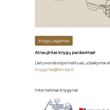
Knygų įsigijimas
Atnaujintas knygų pardavimas!
Lietuvos istorijos instituas, užsakymai e
knygynas@istorija.lt
Internetiniai knygynai: