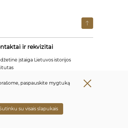
ntaktai ir rekvizitai
džetinė įstaiga Lietuvos istorijos
titutas
nės kodas: 111955361
e, prašome, paspauskite mygtuką
esas: Tilto g. 17, 01101 Vilnius, Lietuva
.:
+370 5 261 4436
p.:
istorija@istorija.lt
Sutinku su visais slapukais