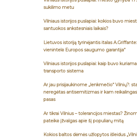
sukilimo metu
Vilniaus istorijos puslapiai: kokios buvo miest
santuokos ankstesniais laikais?
Lietuvos istoriją tyrinėjantis italas A.Griffant
vienintelė Europos saugumo garantija“
Vilniaus istorijos puslapiai: kaip buvo kuriam
transporto sistema
Ar jau prisijaukinome „lenkmečio“ Vilnių?: st
neregėtas antisemitizmas ir kam reikalingas
pasas
Ar tikrai Vilnius – tolerancijos miestas? Žinomi
pateikė įžvalgas apie šį populiarų mitą
Kokios baltos dėmės užlopytos išleidus „Vilnia