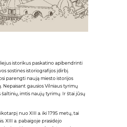
ejus istorikus paskatino apibendrinti
 sostinės istoriografijos įdirbį.
osi parengti naują miesto istorijos
ijų. Nepaisant gausios Vil­niaus tyrimų
s šaltinių, imtis naujų tyrimų. Ir štai jūsų
kotarpį nuo XIII a. iki 1795 metų, tai
s. XIII a. pabaigoje prasidėjo