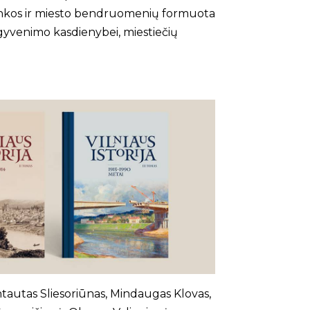
plinkos ir miesto bendruomenių formuota
gyvenimo kasdienybei, miestiečių
ntautas Sliesoriūnas, Mindaugas Klovas,