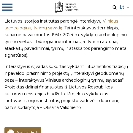
Lt
Lietuvos istorijos institutas parengė interaktyvų
Vilniaus
archeologinių tyrimų sąvadą.
Tai interaktyvus žemėlapis,
kuriame pavaizduotos 1950–2024 m. vykdytų archeologinių
tyrimų vietos ir bibliografinė informacija (tyrimų autoriai,
ataskaitų pavadinimai, tyrimų ir ataskaitos parengimo metai,
signatūros).
Interaktyvus sąvadas sukurtas vykdant Lituanistikos tradicijų
ir paveldo įprasminimo projektą „Interaktyvi geoduomenų
bazė – Interaktyvus Vilniaus archeologinių tyrimų sąvadas“.
Projektas dalinai finansuotas iš Lietuvos Respublikos
kultūros ministerijos biudžeto. Projekto vykdytojas –
Lietuvos istorijos institutas, projekto vadovė ir duomenų
bazės sudarytoja – Oksana Valionienė.
Spausdinti