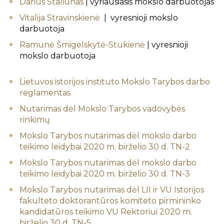
Darius Staliūnas
| vyriausiasis mokslo darbuotojas
Vitalija Stravinskienė
| vyresnioji mokslo
darbuotoja
Ramunė Šmigelskytė-Stukienė
| vyresnioji
mokslo darbuotoja
Lietuvos istorijos instituto Mokslo Tarybos darbo
reglamentas
Nutarimas dėl Mokslo Tarybos vadovybės
rinkimų
Mokslo Tarybos nutarimas dėl mokslo darbo
teikimo leidybai 2020 m. birželio 30 d. TN-2
Mokslo Tarybos nutarimas dėl mokslo darbo
teikimo leidybai 2020 m. birželio 30 d. TN-3
Mokslo Tarybos nutarimas dėl LII ir VU Istorijos
fakulteto doktorantūros komiteto pirmininko
kandidatūros teikimo VU Rektoriui 2020 m.
birželio 30 d. TN-5