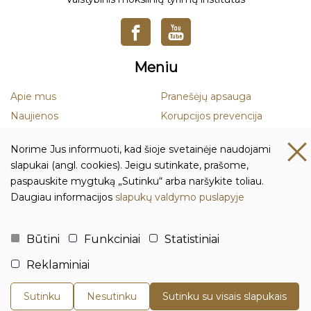
Meniu
Apie mus
Pranešėjų apsauga
Naujienos
Korupcijos prevencija
Mokslas
Smurto ir priekabiavimo
Norime Jus informuoti, kad šioje svetainėje naudojami
prevencija
Leidiniai
slapukai (angl. cookies). Jeigu sutinkate, prašome,
Duomenų apsauga
paspauskite mygtuką „Sutinku“ arba naršykite toliau.
Daugiau informacijos
slapukų valdymo puslapyje
Kontaktai ir rekvizitai
Biudžetinė įstaiga Lietuvos istorijos institutas
Būtini
Funkciniai
Statistiniai
Įmonės kodas: 111955361
Reklaminiai
Adresas: Tilto g. 17, 01101 Vilnius, Lietuva
Tel.:
+370 5 261 4436
Sutinku
Nesutinku
Sutinku su visais slapukais
El. p.:
istorija@istorija.lt