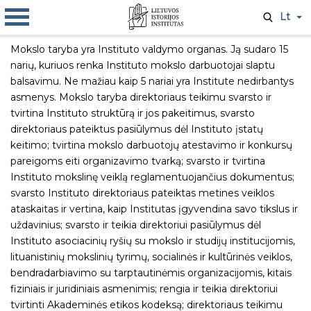
Lt
Mokslo taryba yra Instituto valdymo organas. Ją sudaro 15
narių, kuriuos renka Instituto mokslo darbuotojai slaptu
balsavimu. Ne mažiau kaip 5 nariai yra Institute nedirbantys
asmenys. Mokslo taryba direktoriaus teikimu svarsto ir
tvirtina Instituto struktūrą ir jos pakeitimus, svarsto
direktoriaus pateiktus pasiūlymus dėl Instituto įstatų
keitimo; tvirtina mokslo darbuotojų atestavimo ir konkursų
pareigoms eiti organizavimo tvarką; svarsto ir tvirtina
Instituto mokslinę veiklą reglamentuojančius dokumentus;
svarsto Instituto direktoriaus pateiktas metines veiklos
ataskaitas ir vertina, kaip Institutas įgyvendina savo tikslus ir
uždavinius; svarsto ir teikia direktoriui pasiūlymus dėl
Instituto asociacinių ryšių su mokslo ir studijų institucijomis,
lituanistinių mokslinių tyrimų, socialinės ir kultūrinės veiklos,
bendradarbiavimo su tarptautinėmis organizacijomis, kitais
fiziniais ir juridiniais asmenimis; rengia ir teikia direktoriui
tvirtinti Akademinės etikos kodeksą; direktoriaus teikimu