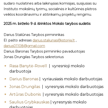
sudaro nuolatines arba laikinąsias komisijas, susijusias su
Instituto mokslinių tyrimų, socialinės ir kultūrinės plėtros
veiklos koordinavimu ir atitinkamų projektų rengimu.
2025 m. birželio 9 d. išrinktos Mokslo tarybos sudėtis
Darius Staliūnas Tarybos pirmininkas
El. pašto adresas
darius.staliunas
@
istorija.lt
,
darius
01108@gmail.com
Darius Baronas Tarybos pirmininko pavaduotojas
Jonas Drungilas Tarybos sekretorius
Rasa Banytė-Rovell
| vyresnioji mokslo
darbuotoja
Darius Baronas
| vyriausiasis mokslo darbuotojas
Jonas Drungilas
| vyresnysis mokslo darbuotojas
Artūras Dubonis
| vyresnysis mokslo darbuotojas
Saulius Grybkauskas
| vyresnysis mokslo
darbuotojas