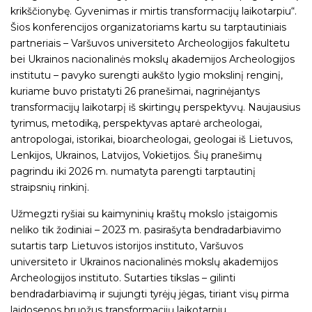
krikščionybę. Gyvenimas ir mirtis transformacijų laikotarpiu“.
Šios konferencijos organizatoriams kartu su tarptautiniais
partneriais – Varšuvos universiteto Archeologijos fakultetu
bei Ukrainos nacionalinės mokslų akademijos Archeologijos
institutu – pavyko surengti aukšto lygio mokslinį renginį,
kuriame buvo pristatyti 26 pranešimai, nagrinėjantys
transformacijų laikotarpį iš skirtingų perspektyvų. Naujausius
tyrimus, metodiką, perspektyvas aptarė archeologai,
antropologai, istorikai, bioarcheologai, geologai iš Lietuvos,
Lenkijos, Ukrainos, Latvijos, Vokietijos. Šių pranešimų
pagrindu iki 2026 m. numatyta parengti tarptautinį
straipsnių rinkinį.
Užmegzti ryšiai su kaimyninių kraštų mokslo įstaigomis
neliko tik žodiniai – 2023 m. pasirašyta bendradarbiavimo
sutartis tarp Lietuvos istorijos instituto, Varšuvos
universiteto ir Ukrainos nacionalinės mokslų akademijos
Archeologijos instituto. Sutarties tikslas – gilinti
bendradarbiavimą ir sujungti tyrėjų jėgas, tiriant visų pirma
laidosenos bruožus transformacijų laikotarpiu.