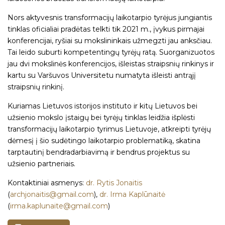
Nors aktyvesnis transformacijų laikotarpio tyrėjus jungiantis
tinklas oficialiai pradėtas telkti tik 2021 m., įvykus pirmajai
konferencijai, ryšiai su mokslininkais užmegzti jau anksčiau.
Tai leido suburti kompetentingų tyrėjų ratą. Suorganizuotos
jau dvi mokslinės konferencijos, išleistas straipsnių rinkinys ir
kartu su Varšuvos Universitetu numatyta išleisti antrąjį
straipsnių rinkinį.
Kuriamas Lietuvos istorijos instituto ir kitų Lietuvos bei
užsienio mokslo įstaigų bei tyrėjų tinklas leidžia išplėsti
transformacijų laikotarpio tyrimus Lietuvoje, atkreipti tyrėjų
dėmesį į šio sudėtingo laikotarpio problematiką, skatina
tarptautinį bendradarbiavimą ir bendrus projektus su
užsienio partneriais.
Kontaktiniai asmenys:
dr. Rytis Jonaitis
(
archjonaitis@gmail.com
),
dr. Irma Kaplūnaitė
(
irma.kaplunaite@gmail.com
)