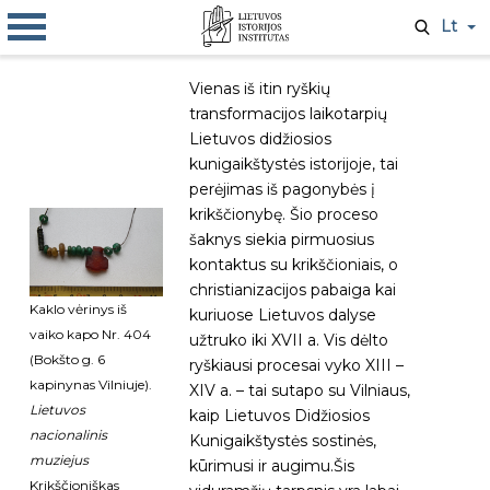
Lt
Vienas iš itin ryškių
transformacijos laikotarpių
Lietuvos didžiosios
kunigaikštystės istorijoje, tai
perėjimas iš pagonybės į
krikščionybę. Šio proceso
šaknys siekia pirmuosius
kontaktus su krikščioniais, o
christianizacijos pabaiga kai
Kaklo vėrinys iš
kuriuose Lietuvos dalyse
vaiko kapo Nr. 404
užtruko iki XVII a. Vis dėlto
(Bokšto g. 6
ryškiausi procesai vyko XIII –
kapinynas Vilniuje).
XIV a. – tai sutapo su Vilniaus,
Lietuvos
kaip Lietuvos Didžiosios
nacionalinis
Kunigaikštystės sostinės,
muziejus
kūrimusi ir augimu.Šis
Krikščioniškas