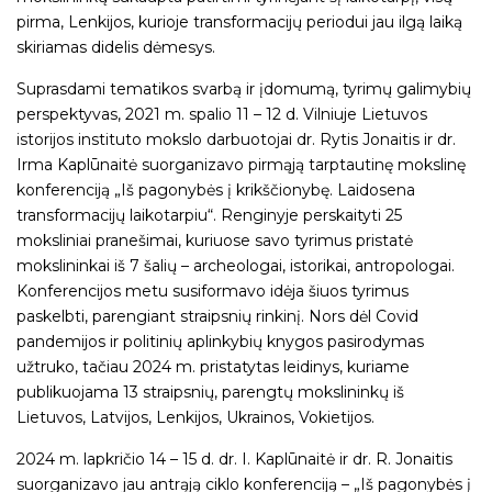
pirma, Lenkijos, kurioje transformacijų periodui jau ilgą laiką
skiriamas didelis dėmesys.
Suprasdami tematikos svarbą ir įdomumą, tyrimų galimybių
perspektyvas, 2021 m. spalio 11 – 12 d. Vilniuje Lietuvos
istorijos instituto mokslo darbuotojai dr. Rytis Jonaitis ir dr.
Irma Kaplūnaitė suorganizavo pirmąją tarptautinę mokslinę
konferenciją „Iš pagonybės į krikščionybę. Laidosena
transformacijų laikotarpiu“. Renginyje perskaityti 25
moksliniai pranešimai, kuriuose savo tyrimus pristatė
mokslininkai iš 7 šalių – archeologai, istorikai, antropologai.
Konferencijos metu susiformavo idėja šiuos tyrimus
paskelbti, parengiant straipsnių rinkinį. Nors dėl Covid
pandemijos ir politinių aplinkybių knygos pasirodymas
užtruko, tačiau 2024 m. pristatytas leidinys, kuriame
publikuojama 13 straipsnių, parengtų mokslininkų iš
Lietuvos, Latvijos, Lenkijos, Ukrainos, Vokietijos.
2024 m. lapkričio 14 – 15 d. dr. I. Kaplūnaitė ir dr. R. Jonaitis
suorganizavo jau antrąją ciklo konferenciją – „Iš pagonybės į