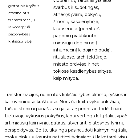
viduramžių tarpsnis yra labai
gintarinis kryželis
svarbus ir sudėtingas,
atspindintis
atnešęs įvairių pokyčių
transformacijų
žmonių kasdienybėje,
laikotarpį: iš
laidosenoje (pereita iš
pagonybės į
pagonių praktikuoto
krikščionybę.
mirusiųjų deginimo į
inhumacinį laidojimo būdą),
ritualuose, architektūroje,
miesto erdvėse ir net
tokiose kasdienybės srityse,
kaip mityba.
Transformacijos, nulemtos krikščionybės plitimo, ryškios ir
kaimyniniuose kraštuose. Nors čia kaita vyko anksčiau,
tačiau stebimi panašūs su ja susiję procesai. Todėl tiriant
Lietuvoje vykusius pokyčius, labai vertinga kitų šalių, ypač
artimiausių kaimynių, patirtis, atverianti platesnes tyrimų
perspektyvas. Be to, tikslinga pasinaudoti kaimyninių šalių
mokslininkų sukaupta patirtimi tyrinėjant šį laikotarpį, visų