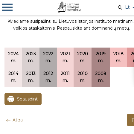
Lt
Kviečiame susipažinti su Lietuvos istorijos instituto metinėmi
veiklos ataskaitomis. Paspauskite ant dominančių metų.
2024
2023
2022
2021
2020
2019
2018
2
m.
m.
m.
m.
m.
m.
m.
2014
2013
2012
2011
2010
2009
m.
m.
m.
m.
m.
m.
Spausdinti
Atgal