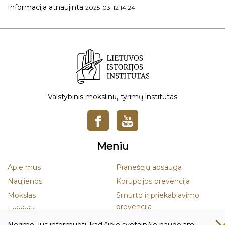
Informacija atnaujinta
2025-03-12 14:24
Valstybinis mokslinių tyrimų institutas
Meniu
Apie mus
Pranešėjų apsauga
Naujienos
Korupcijos prevencija
Mokslas
Smurto ir priekabiavimo
prevencija
Leidiniai
Duomenų apsauga