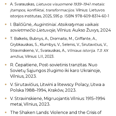
A. Svarauskas,
Lietuvos visuomenė 1939–1941 metais:
įtampos, konfliktai, transformacijos
. Vilnius: Lietuvos
istorijos institutas, 2025, 595 p. ISBN 978-609-8314-60-1
I. Balčiūnė,
Augintiniai. Atsikratymas vaikais
sovietmečio Lietuvoje
, Vilnius: Aukso Žuvys, 2024
T. Balkelis, Bubnys, A., Drėmaitė, M., Griffante, A.,
Grybkauskas, S., Klumbys, V., Selenis, V., Sirutavičius, V.,
Stravinskienė, V., Svarauskas, A.,
Vilniaus istorija. T.3: XX
amžius,
Vilnius: LII, 2023.
R. Čepaitienė, Post-sovietinis tranzitas. Nuo
Sovietų Sąjungos žlugimo iki karo Ukrainoje,
Vilnius, 2023.
V. Sirutavičius, Litwini a litewscy Polacy, Litwa a
Polska 1988–1994, Kraków, 2023.
V. Stravinskienė, Migruojantis Vilnius: 1915–1994
metai, Vilnius, 2023.
The Shaken Lands: Violence and the Crisis of