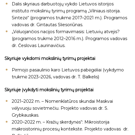
Dalis skyriaus darbuotojų vykdo Lietuvos istorijos
instituto mokslinių tyrimų programą „Vilniaus istorija.
Sintezė“ (programos trukmė 2017–2021 m.). Programos
vadovas dr. Gintautas Sliesoriūnas.
„Vėluojančios nacijos formavimasis: Lietuvių atvejis?
(programos trukmė 2012–2016 m.). Programos vadovas
dr. Česlovas Laurinavičius.
Skyriuje vykdomi
mokslinių tyrimų projektai
Pirmojo pasaulinio karo Lietuvos pabėgėliai (vykdymo
trukmė 2023–2026, vadovas dr. T. Balkelis)
Skyriuje įvykdyti
mokslinių tyrimų projektai
2021–2022 m. – Nomenklatūros skundai Maskvai
vėlyvuoju sovietmečiu. Projekto vadovas dr. S.
Grybkauskas.
2020–2022 m. – Kražių skerdynės“: Mikroistorija
makroistorinių procesų kontekste. Projekto vadovas dr.