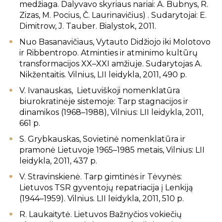
medžiaga. Dalyvavo skyriaus nariai: A. Bubnys, R.
Zizas, M. Pocius, Č. Laurinavičius) . Sudarytojai: E.
Dimitrow, J. Tauber. Bialystok, 2011.
Nuo Basanavičiaus, Vytauto Didžiojo iki Molotovo
ir Ribbentropo. Atminties ir atminimo kultūrų
transformacijos XX–XXI amžiuje. Sudarytojas A.
Nikžentaitis. Vilnius, LII leidykla, 2011, 490 p.
V. Ivanauskas, Lietuviškoji nomenklatūra
biurokratinėje sistemoje: Tarp stagnacijos ir
dinamikos (1968–1988), Vilnius: LII leidykla, 2011,
661 p.
S. Grybkauskas, Sovietinė nomenklatūra ir
pramonė Lietuvoje 1965–1985 metais, Vilnius: LII
leidykla, 2011, 437 p.
V. Stravinskienė. Tarp gimtinės ir Tėvynės:
Lietuvos TSR gyventojų repatriacija į Lenkiją
(1944–1959). Vilnius. LII leidykla, 2011, 510 p.
R. Laukaitytė. Lietuvos Bažnyčios vokiečių