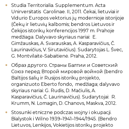
Studia Territorialia. Supplementum. Acta
Unirversitatis Carolinae. II, 2011. Čekai, lietuviai ir
Vidurio Europos vektorius jų modernioje istorijoje
(Čekų ir lietuvių kalbomis; bendros Lietuvos ir
Čekijos istorikų konferencijos 1997 m. Prahoje
medžiaga. Dalyvavo skyriaus nariai: E.
Gimžauskas, A. Svarauskas, A. Kasparavičius, Č.
Laurinavičius, V. Sirutavičius). Sudarytojas L. Švec,
G. Montvilaitė-Sabaitienė. Praha, 2012.
Образ другого. Страны Балтии и Советский
Союз перед Второй мировой войной (bendro
Baltijos šalių ir Rusijos istorikų projekto,
organizuoto Eberto fondo, medžiaga; dalyvavo
skyriaus nariai: G. Rudis, D. Mačiulis, A.
Kasparavičius, Č. Laurinavičius). Sudarytojai: R.
Krumm, N. Lomagin, D. Chanovs, Maskva, 2012.
Stosunki etniczne podczas wojny i okupacji.
Bialystok i Wilno 1939–1941–1944/1945. (Bendro
Lietuvos, Lenkijos, Vokietijos istorikų projekto