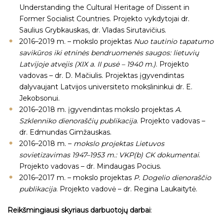
Understanding the Cultural Heritage of Dissent in
Former Socialist Countries. Projekto vykdytojai dr.
Saulius Grybkauskas, dr. Vladas Sirutavičius.
2016–2019 m. – mokslo projektas
Nuo tautinio tapatumo
savikūros iki etninės bendruomenės saugos: lietuvių
Latvijoje atvejis (XIX a. II pusė – 1940 m.)
. Projekto
vadovas – dr. D. Mačiulis. Projektas įgyvendintas
dalyvaujant Latvijos universiteto mokslininkui dr. E.
Jekobsonui.
2016–2018 m. įgyvendintas mokslo projektas
A.
Szklenniko dienoraščių publikacija
. Projekto vadovas –
dr. Edmundas Gimžauskas.
2016–2018 m. –
mokslo projektas Lietuvos
sovietizavimas 1947–1953 m.: VKP(b) CK dokumentai
.
Projekto vadovas – dr. Mindaugas Pocius.
2016–2017 m. – mokslo projektas
P. Dogelio dienoraščio
publikacija
. Projekto vadovė – dr. Regina Laukaitytė.
Reikšmingiausi skyriaus darbuotojų darbai
: