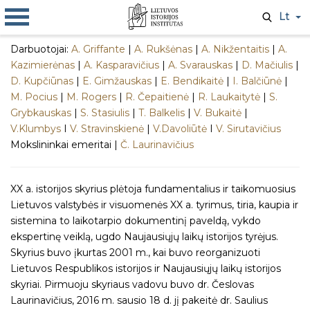
Lt
Darbuotojai:
A. Griffante
|
A. Rukšėnas
|
A. Nikžentaitis
|
A.
Kazimierėnas
|
A. Kasparavičius
|
A. Svarauskas
|
D. Mačiulis
|
D. Kupčiūnas
|
E. Gimžauskas
|
E. Bendikaitė
|
I. Balčiūnė
|
M. Pocius
|
M. Rogers
|
R. Čepaitienė
|
R. Laukaitytė
|
S.
Grybkauskas
|
S. Stasiulis
|
T. Balkelis
|
V. Bukaitė
|
V.Klumbys
I
V. Stravinskienė
|
V.Davoliūtė
I
V. Sirutavičius
Mokslininkai emeritai |
Č. Laurinavičius
XX a. istorijos skyrius plėtoja fundamentalius ir taikomuosius
Lietuvos valstybės ir visuomenės XX a. tyrimus, tiria, kaupia ir
sistemina to laikotarpio dokumentinį paveldą, vykdo
ekspertinę veiklą, ugdo Naujausiųjų laikų istorijos tyrėjus.
Skyrius buvo įkurtas 2001 m., kai buvo reorganizuoti
Lietuvos Respublikos istorijos ir Naujausiųjų laikų istorijos
skyriai. Pirmuoju skyriaus vadovu buvo dr. Česlovas
Laurinavičius, 2016 m. sausio 18 d. jį pakeitė dr. Saulius