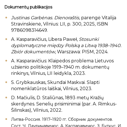
Dokumentų publikacijos
Justinas Garbėnas. Dienoraštis,
parengė Vitalija
Stravinskienė, Vilnius: LII, p. 300, 2025, ISBN
9786098314649.
A. Kasparavičius, Libera Paweł,
Stosunki
dyplomatyczne między Polską a Litwą 1938–1940.
Zbiór dokumentów
, Warszawa: PISM, 2024.
A. Kasparavičius: Klaipėdos problema Lietuvos
užsienio politikoje 1919–1940 m. dokumentų
rinkinys, Vilnius, LII leidykla, 2023.
S. Grybkauskas, Skundai Maskvai. Slapti
nomenklatūros laiškai, Vilnius, 2023.
D. Mačiulis, D. Staliūnas, 1893 metų Kražių
skerdynės. Senelių prisiminimai (par. A. Rimkus-
Šilinskas), Vilnius, 2022.
Литва-Россия. 1917–1920 гг. Сборник документов.
Сост. Ч. Лауринавичюс, А. Каспаравичюс, З. Буткус, И.