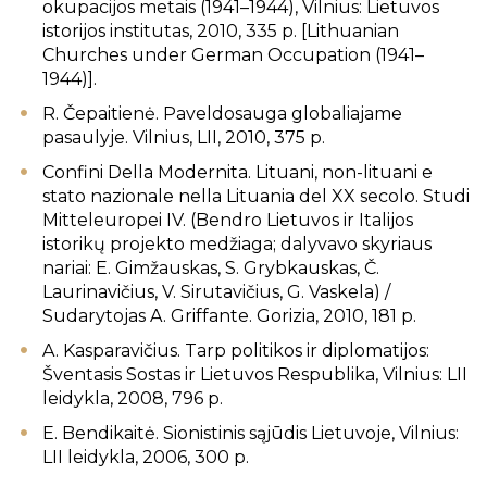
okupacijos metais (1941–1944), Vilnius: Lietuvos
istorijos institutas, 2010, 335 p. [Lithuanian
Churches under German Occupation (1941–
1944)].
R. Čepaitienė. Paveldosauga globaliajame
pasaulyje. Vilnius, LII, 2010, 375 p.
Confini Della Modernita. Lituani, non-lituani e
stato nazionale nella Lituania del XX secolo. Studi
Mitteleuropei IV. (Bendro Lietuvos ir Italijos
istorikų projekto medžiaga; dalyvavo skyriaus
nariai: E. Gimžauskas, S. Grybkauskas, Č.
Laurinavičius, V. Sirutavičius, G. Vaskela) /
Sudarytojas A. Griffante. Gorizia, 2010, 181 p.
A. Kasparavičius. Tarp politikos ir diplomatijos:
Šventasis Sostas ir Lietuvos Respublika, Vilnius: LII
leidykla, 2008, 796 p.
E. Bendikaitė. Sionistinis sąjūdis Lietuvoje, Vilnius:
LII leidykla, 2006, 300 p.