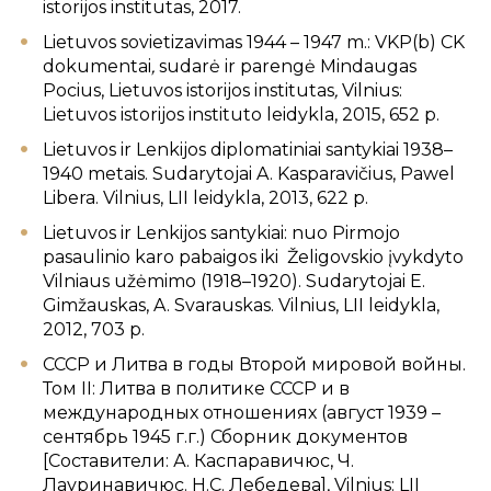
istorijos institutas, 2017.
Lietuvos sovietizavimas 1944 – 1947 m.: VKP(b) CK
dokumentai
,
sudarė ir parengė Mindaugas
Pocius, Lietuvos istorijos institutas
,
Vilnius:
Lietuvos istorijos instituto leidykla, 2015, 652 p.
Lietuvos ir Lenkijos diplomatiniai santykiai 1938–
1940 metais. Sudarytojai A. Kasparavičius, Pawel
Libera. Vilnius, LII leidykla, 2013, 622 p.
Lietuvos ir Lenkijos santykiai: nuo Pirmojo
pasaulinio karo pabaigos iki Želigovskio įvykdyto
Vilniaus užėmimo (1918–1920). Sudarytojai E.
Gimžauskas, A. Svarauskas. Vilnius, LII leidykla,
2012, 703 p.
СССР и Литва в годы Второй мировой войны.
Том II: Литва в политике СССР и в
международных отношениях (август 1939 –
сентябрь 1945 г.г.) Сборник документов
[Составители: А. Каспаравичюс, Ч.
Лауринавичюс. Н.С. Лебедева], Vilnius: LII