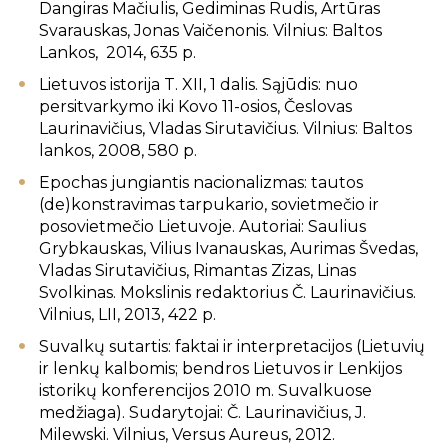
Dangiras Mačiulis, Gediminas Rudis, Artūras
Svarauskas, Jonas Vaičenonis. Vilnius: Baltos
Lankos, 2014, 635 p.
Lietuvos istorija T. XII, 1 dalis. Sąjūdis: nuo
persitvarkymo iki Kovo 11-osios, Česlovas
Laurinavičius, Vladas Sirutavičius. Vilnius: Baltos
lankos, 2008, 580 p.
Epochas jungiantis nacionalizmas: tautos
(de)konstravimas tarpukario, sovietmečio ir
posovietmečio Lietuvoje. Autoriai: Saulius
Grybkauskas, Vilius Ivanauskas, Aurimas Švedas,
Vladas Sirutavičius, Rimantas Zizas, Linas
Svolkinas. Mokslinis redaktorius Č. Laurinavičius.
Vilnius, LII, 2013, 422 p.
Suvalkų sutartis: faktai ir interpretacijos (Lietuvių
ir lenkų kalbomis; bendros Lietuvos ir Lenkijos
istorikų konferencijos 2010 m. Suvalkuose
medžiaga). Sudarytojai: Č. Laurinavičius, J.
Milewski. Vilnius, Versus Aureus, 2012.