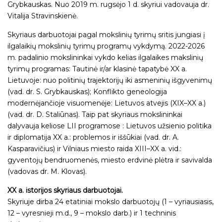
Grybkauskas. Nuo 2019 m. rugsėjo 1 d. skyriui vadovauja dr.
Vitalija Stravinskienė.
Skyriaus darbuotojai pagal mokslinių tyrimų sritis jungiasi į
ilgalaikių mokslinių tyrimų programų vykdymą. 2022-2026
m. padalinio mokslininkai vykdo kelias ilgalaikes makslinių
tyrimų programas: Tautinė ir/ar klasinė tapatybė XX a.
Lietuvoje: nuo politinių trajektorijų iki asmeninių išgyvenimų
(vad. dr. S. Grybkauskas); Konflikto geneologija
modernėjančioje visuomenėje: Lietuvos atvejis (XIX–XX a.)
(vad. dr. D. Staliūnas). Taip pat skyriaus mokslininkai
dalyvauja keliose LII programose : Lietuvos užsienio politika
ir diplomatija XX a.: problemos ir iššūkiai (vad. dr. A.
Kasparavičius) ir Vilniaus miesto raida XIII–XX a. vid.:
gyventojų bendruomenės, miesto erdvinė plėtra ir savivalda
(vadovas dr. M. Klovas).
XX a. istorijos skyriaus darbuotojai.
Skyriuje dirba 24 etatiniai mokslo darbuotojų (1 – vyriausiasis,
12 – vyresnieji m.d., 9 – mokslo darb.) ir 1 techninis