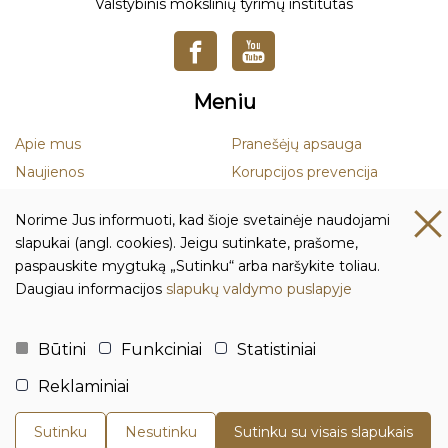
Valstybinis mokslinių tyrimų institutas
Meniu
Apie mus
Pranešėjų apsauga
Naujienos
Korupcijos prevencija
Mokslas
Smurto ir priekabiavimo
Norime Jus informuoti, kad šioje svetainėje naudojami
prevencija
Leidiniai
slapukai (angl. cookies). Jeigu sutinkate, prašome,
Duomenų apsauga
paspauskite mygtuką „Sutinku“ arba naršykite toliau.
Daugiau informacijos
slapukų valdymo puslapyje
Kontaktai ir rekvizitai
Biudžetinė įstaiga Lietuvos istorijos institutas
Būtini
Funkciniai
Statistiniai
Įmonės kodas: 111955361
Reklaminiai
Adresas: Tilto g. 17, 01101 Vilnius, Lietuva
Tel.:
+370 5 261 4436
Sutinku
Nesutinku
Sutinku su visais slapukais
El. p.:
istorija@istorija.lt