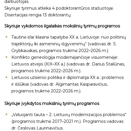
darbuotojas.
Skyriuje tyrimus atlieka 4 podoktorantūros stažuotojai.
Disertacijas rengia 13 doktorantų.
Skyriuje vykdomos ilgalaikės mokslinių tyrimų programos
Tautinė ir/ar klasinė tapatybė XX a. Lietuvoje: nuo politinių
trajektorijų iki asmeninių išgyvenimų“ (vadovas dr. S.
Grybkauskas, programos trukmė 2022–2026 m.).
Konflikto geneologija modernėjančioje visuomenėje:
Lietuvos atvejis (XIX–XX a.) (vadovas dr. Darius Staliūnas,
programos trukmė 2022–2026 m.).
Lietuvos užsienio politika ir diplomatija XX a.: problemos
ir iššūkiai (vadovas dr. Algimantas Kasparavičius,
programos trukmė 2022–2026 m.).
Skyriuje įvykdytos
mokslinių tyrimų programos
„Vėluojanti tauta – 2: Lietuvių modernizacijos problemos“
(programos trukmė 2017–2021 m.). Programos vadovas
dr. Česlovas Laurinavičius.