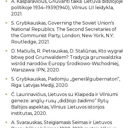
A. Kasparavičius, Griūvanti taika: Lietuva didžiojoje
politikoje 1934–1939(1940), Vilnius: LII leidykla,
2021.
S. Grybkauskas, Governing the Soviet Union's
National Republics. The Second Secretaries of
the Communist Party, London; New York, N.Y.:
Routledge, 2021.
D. Mačiulis, R. Petrauskas, D. Staliūnas, Kto wygrał
bitwę pod Grunwaldem? Tradycja grunwaldzka
wśród narodów Europy Środkowo-Wschodniej,
Warszawa: IPN, 2020.
S. Grybkauskas, Padomju „ģenerālgubernatori“,
Riga: Latvijas Mediji, 2020.
Č. Laurinavičius, Lietuvos su Klaipėda ir Vilniumi
genezė: anglų-rusų „didžiojo žaidimo“ Rytų
Baltijos aspektas, Vilnius: Lietuvos istorijos
institutas, 2020.
A. Svarauskas, Steigiamasis Seimas ir Lietuvos