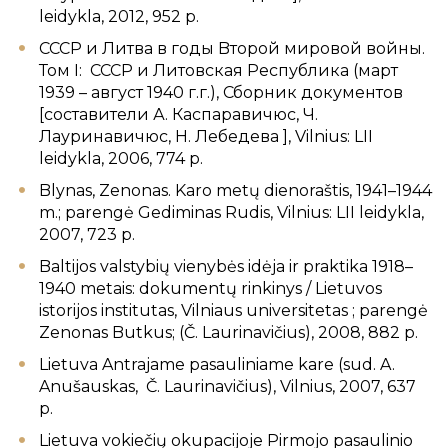
leidykla, 2012, 952 p.
СССР и Литва в годы Bторой мировой войны.
Том I: СССР и Литовская Республика (март
1939 – август 1940 г.г.), Сборник документов
[составители А. Каспаравичюс, Ч.
Лауринавичюс, Н. Лебедева ], Vilnius: LII
leidykla, 2006, 774 p.
Blynas, Zenonas. Karo metų dienoraštis, 1941–1944
m.; parengė Gediminas Rudis, Vilnius: LII leidykla,
2007, 723 p.
Baltijos valstybių vienybės idėja ir praktika 1918–
1940 metais: dokumentų rinkinys / Lietuvos
istorijos institutas, Vilniaus universitetas ; parengė
Zenonas Butkus; (Č. Laurinavičius), 2008, 882 p.
Lietuva Antrajame pasauliniame kare (sud. A.
Anušauskas, Č. Laurinavičius), Vilnius, 2007, 637
p.
Lietuva vokiečių okupacijoje Pirmojo pasaulinio