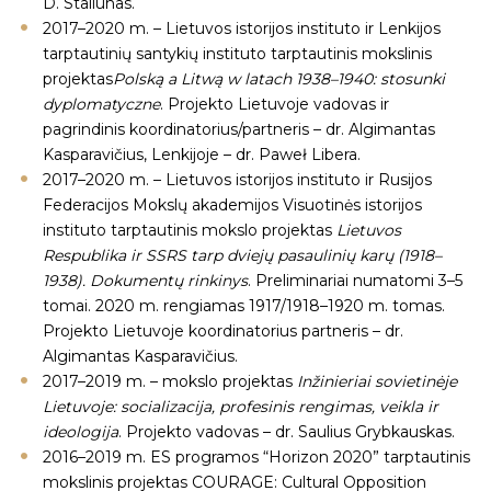
D. Staliūnas.
2017–2020 m. – Lietuvos istorijos instituto ir Lenkijos
tarptautinių santykių instituto tarptautinis mokslinis
projektas
Polską a Litwą w latach 1938–1940: stosunki
dyplomatyczne
. Projekto Lietuvoje vadovas ir
pagrindinis koordinatorius/partneris – dr. Algimantas
Kasparavičius, Lenkijoje – dr. Paweł Libera.
2017–2020 m. – Lietuvos istorijos instituto ir Rusijos
Federacijos Mokslų akademijos Visuotinės istorijos
instituto tarptautinis mokslo projektas
Lietuvos
Respublika ir SSRS tarp dviejų pasaulinių karų (1918–
1938). Dokumentų rinkinys
. Preliminariai numatomi 3–5
tomai. 2020 m. rengiamas 1917/1918–1920 m. tomas.
Projekto Lietuvoje koordinatorius partneris – dr.
Algimantas Kasparavičius.
2017–2019 m. – mokslo projektas
Inžinieriai sovietinėje
Lietuvoje: socializacija, profesinis rengimas, veikla ir
ideologija
. Projekto vadovas – dr. Saulius Grybkauskas.
2016–2019 m. ES programos “Horizon 2020” tarptautinis
mokslinis projektas COURAGE: Cultural Opposition