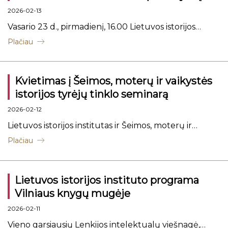
2026-02-13
Vasario 23 d., pirmadienį, 16.00 Lietuvos istorijos
institute bus pristatoma knyga „Justinas Garbėnas.
Plačiau
Dienoraštis 1940–1946 m.“ (išleido Lietuvos istorijos
institutas).
Kvietimas į Šeimos, moterų ir vaikystės
istorijos tyrėjų tinklo seminarą
2026-02-12
Lietuvos istorijos institutas ir Šeimos, moterų ir
vaikystės istorijos tyrėjų tinklas kviečia į seminarą
Plačiau
“'Good Mothers' and (Nation)alisms: The Cases of
Lithuania, Authoritarian Russia, and Postsocialist
Lietuvos istorijos instituto programa
Migrant Mothers in Sweden".
Vilniaus knygų mugėje
2026-02-11
Vieno garsiausių Lenkijos intelektualų viešnagė,