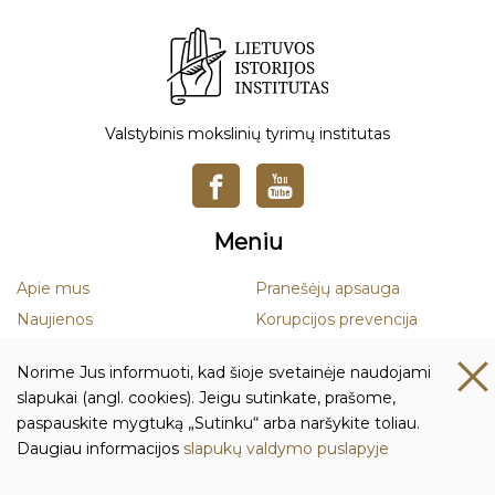
Valstybinis mokslinių tyrimų institutas
Meniu
Apie mus
Pranešėjų apsauga
Naujienos
Korupcijos prevencija
Mokslas
Smurto ir priekabiavimo
Norime Jus informuoti, kad šioje svetainėje naudojami
prevencija
Leidiniai
slapukai (angl. cookies). Jeigu sutinkate, prašome,
Duomenų apsauga
paspauskite mygtuką „Sutinku“ arba naršykite toliau.
Daugiau informacijos
slapukų valdymo puslapyje
Kontaktai ir rekvizitai