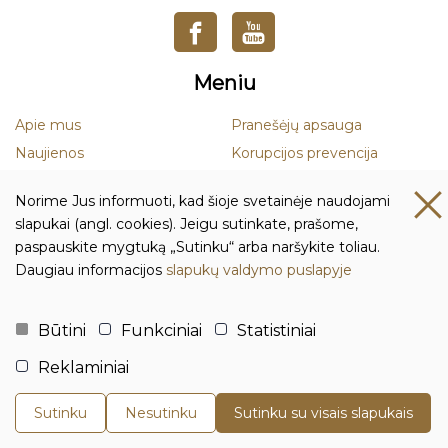
Meniu
Apie mus
Pranešėjų apsauga
Naujienos
Korupcijos prevencija
Mokslas
Smurto ir priekabiavimo
Norime Jus informuoti, kad šioje svetainėje naudojami
prevencija
Leidiniai
slapukai (angl. cookies). Jeigu sutinkate, prašome,
Duomenų apsauga
paspauskite mygtuką „Sutinku“ arba naršykite toliau.
Daugiau informacijos
slapukų valdymo puslapyje
Kontaktai ir rekvizitai
Biudžetinė įstaiga Lietuvos istorijos institutas
Būtini
Funkciniai
Statistiniai
Įmonės kodas: 111955361
Reklaminiai
Adresas: Tilto g. 17, 01101 Vilnius, Lietuva
Tel.:
+370 5 261 4436
Sutinku
Nesutinku
Sutinku su visais slapukais
El. p.:
istorija@istorija.lt