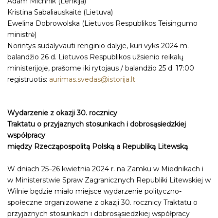
Adam Michnik (Lenkija)
Kristina Sabaliauskaitė (Lietuva)
Ewelina Dobrowolska (Lietuvos Respublikos Teisingumo
ministrė)
Norintys sudalyvauti renginio dalyje, kuri vyks 2024 m.
balandžio 26 d. Lietuvos Respublikos užsienio reikalų
ministerijoje, prašome iki rytojaus / balandžio 25 d. 17:00
registruotis:
aurimas.svedas@istorija.lt
Wydarzenie z okazji 30. rocznicy
Traktatu o przyjaznych stosunkach i dobrosąsiedzkiej
współpracy
między Rzecząpospolitą Polską a Republiką Litewską
W dniach 25–26 kwietnia 2024 r. na Zamku w Miednikach i
w Ministerstwie Spraw Zagranicznych Republiki Litewskiej w
Wilnie będzie miało miejsce wydarzenie polityczno-
społeczne organizowane z okazji 30. rocznicy Traktatu o
przyjaznych stosunkach i dobrosąsiedzkiej współpracy