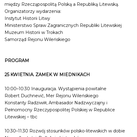
między Rzecząpospolitą Polską a Republiką Litewską.
Organizatorzy wydarzenia:
Instytut Historii Litwy
Ministerstwo Spraw Zagranicznych Republiki Litewskiej
Muzeum Historii w Trokach
Samorząd Rejonu Wileńskiego
PROGRAM
25 KWIETNIA. ZAMEK W MIEDNIKACH
10:00–10:30 Inauguracja. Wystąpienia powitalne
Robert Duchnevič, Mer Rejonu Wileńskiego
Konstanty Radziwiłł, Ambasador Nadzwyczajny i
Pełnomocny Rzeczypospolitej Polskiej w Republice
Litewskiej – tbc
10:30–11:30 Rozwój stosunków polsko-litewskich w dobie