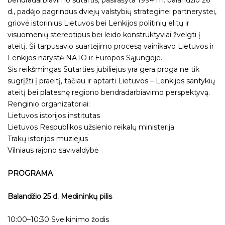
bendradarbiavimo sutartis, pasirašyta 1994 m. balandžio 26
d., padėjo pagrindus dviejų valstybių strateginei partnerystei,
griovė istorinius Lietuvos bei Lenkijos politinių elitų ir
visuomenių stereotipus bei leido konstruktyviai žvelgti į
ateitį. Ši tarpusavio suartėjimo procesą vainikavo Lietuvos ir
Lenkijos narystė NATO ir Europos Sąjungoje.
Šis reikšmingas Sutarties jubiliejus yra gera proga ne tik
sugrįžti į praeitį, tačiau ir aptarti Lietuvos – Lenkijos santykių
ateitį bei platesnę regiono bendradarbiavimo perspektyvą.
Renginio organizatoriai:
Lietuvos istorijos institutas
Lietuvos Respublikos užsienio reikalų ministerija
Trakų istorijos muziejus
Vilniaus rajono savivaldybė
PROGRAMA
Balandžio 25 d. Medininkų pilis
10:00–10:30 Sveikinimo žodis