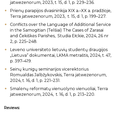
jatwezenorum, 2023, t. 15, d. 1, p. 229–236.
Prienų parapijos dvasininkija XIX a.–XX a. pradžioje,
Terra jatwezenorum, 2023, t. 15, d. 1, p. 199–227.
Conflicts over the Language of Additional Service
in the Samogitian (Telšiai) The Cases of Zarasai
and Čekiškės Parishes, Studia Ełckie, 2024, 26 nr
2, p. 225–248.
Leveno universiteto lietuvių studentų draugijos
„Lietuva“ dokumentai, LKMA metraštis, 2024, t. 47,
p. 397–419.
Seinų kunigų seminarijos vicerektorius
Romualdas Jalbžykovskis, Terra jatwezenorum,
2024, t. 16, d. 1, p. 221–231.
Smalėnų reformatų vienuolyno vienuoliai, Terra
jatwezenorum, 2024, t. 16, d. 1, p. 213–220.
Reviews: