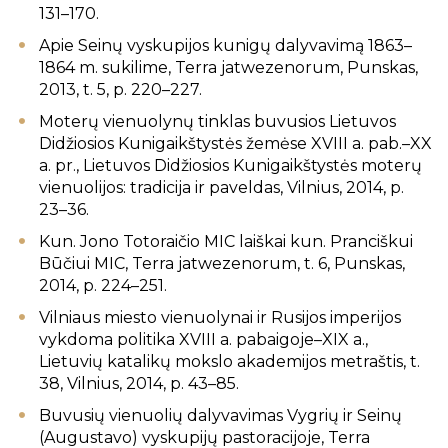
131–170.
Apie Seinų vyskupijos kunigų dalyvavimą 1863–
1864 m. sukilime, Terra jatwezenorum, Punskas,
2013, t. 5, p. 220–227.
Moterų vienuolynų tinklas buvusios Lietuvos
Didžiosios Kunigaikštystės žemėse XVIII a. pab.–XX
a. pr., Lietuvos Didžiosios Kunigaikštystės moterų
vienuolijos: tradicija ir paveldas, Vilnius, 2014, p.
23–36.
Kun. Jono Totoraičio MIC laiškai kun. Pranciškui
Būčiui MIC, Terra jatwezenorum, t. 6, Punskas,
2014, p. 224–251.
Vilniaus miesto vienuolynai ir Rusijos imperijos
vykdoma politika XVIII a. pabaigoje–XIX a.,
Lietuvių katalikų mokslo akademijos metraštis, t.
38, Vilnius, 2014, p. 43–85.
Buvusių vienuolių dalyvavimas Vygrių ir Seinų
(Augustavo) vyskupijų pastoracijoje, Terra