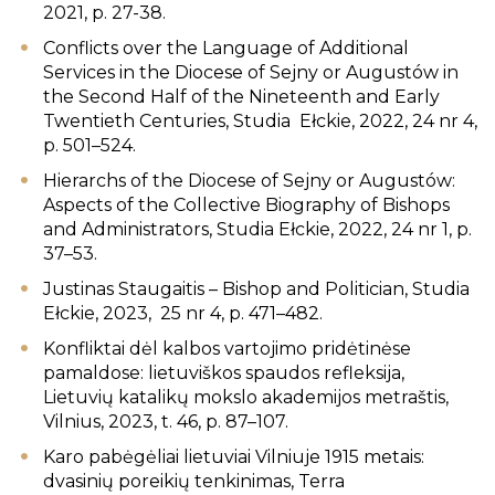
2021, p. 27-38.
Conflicts over the Language of Additional
Services in the Diocese of Sejny or Augustów in
the Second Half of the Nineteenth and Early
Twentieth Centuries, Studia Ełckie, 2022, 24 nr 4,
p. 501–524.
Hierarchs of the Diocese of Sejny or Augustów:
Aspects of the Collective Biography of Bishops
and Administrators, Studia Ełckie, 2022, 24 nr 1, p.
37–53.
Justinas Staugaitis – Bishop and Politician, Studia
Ełckie, 2023, 25 nr 4, p. 471–482.
Konfliktai dėl kalbos vartojimo pridėtinėse
pamaldose: lietuviškos spaudos refleksija,
Lietuvių katalikų mokslo akademijos metraštis,
Vilnius, 2023, t. 46, p. 87–107.
Karo pabėgėliai lietuviai Vilniuje 1915 metais:
dvasinių poreikių tenkinimas, Terra