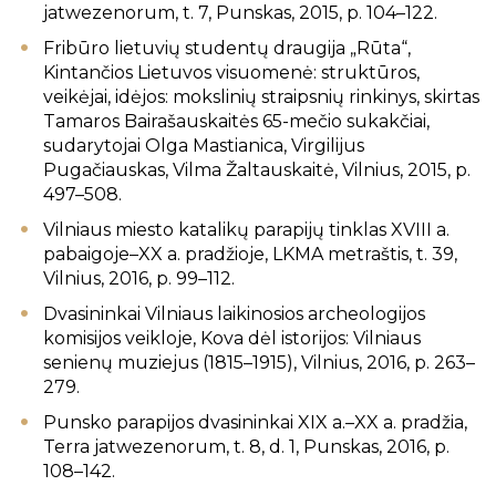
jatwezenorum, t. 7, Punskas, 2015, p. 104–122.
Fribūro lietuvių studentų draugija „Rūta“,
Kintančios Lietuvos visuomenė: struktūros,
veikėjai, idėjos: mokslinių straipsnių rinkinys, skirtas
Tamaros Bairašauskaitės 65-mečio sukakčiai,
sudarytojai Olga Mastianica, Virgilijus
Pugačiauskas, Vilma Žaltauskaitė, Vilnius, 2015, p.
497–508.
Vilniaus miesto katalikų parapijų tinklas XVIII a.
pabaigoje–XX a. pradžioje, LKMA metraštis, t. 39,
Vilnius, 2016, p. 99–112.
Dvasininkai Vilniaus laikinosios archeologijos
komisijos veikloje, Kova dėl istorijos: Vilniaus
senienų muziejus (1815–1915), Vilnius, 2016, p. 263–
279.
Punsko parapijos dvasininkai XIX a.–XX a. pradžia,
Terra jatwezenorum, t. 8, d. 1, Punskas, 2016, p.
108–142.