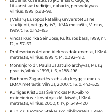
Lituanistikos instituto įkūrimas Čikagoje,
Lituanistika: tradicijos, dabartis, perspektyvos,
Vilnius, 1999, p.88–99.
Į Vakarų Europos katalikų universitetus ne
studijuoti, bet gydytis?, LKMA metraštis, Vilnius,
1999, t. 16, p.143–195.
Vincas Kudirka Seinuose, Kultūros barai, 1999, nr.
12, p. 57–63.
Profesoriaus Antano Aleknos dokumentai, LKMA
metraštis, Vilnius, 1999, t. 14, p.392–410.
Monsinjoro dr. Pauliaus Jatulio archyvas, Mūsų
praeitis, Vilnius, 1999, t. 6, p.188–196.
Barboros Žagarietės stebuklų knygą suradus,
LKMA metraštis, Vilnius, 2000, t. 16, p. 443–525.
Kunigas Kristupas Švirmickas MIC–Sibiro
misionierius ir kovotojas dėl laisvės, LKMA
metraštis, Vilnius, 2000, t. 17, p. 349–420.
Kun. dr. Juozapo Stakausko bibliografija, LKMA