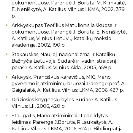
dokumentuose. Parengė J. Boruta, M. Klimkaitė,
E. Neniškytė, A. Katilius. Vilnius: LKMA, 2002, 379
p.
Arkivyskupas Teofilius Matulionis laiškuose ir
dokumentuose. Parengė J. Boruta, E. Neniškytė,
A. Katilius, Vilnius: Lietuvių katalikų mokslo
akademija, 2002, 190 p.
Stakauskas, Naujieji nacionalizmai ir Katalikų
Bažnyčia Lietuvoje. Sudarė ir įvadinį straipsnį
parašė A. Katilius. Vilnius: Aidai, 2003, 459 p.
Arkivysk. Pranciškus Karevičius, MIC, Mano
gyvenimo ir atsiminimų bruožai. Parengė prof. A.
Gaigalaitė, A. Katilius, Vilnius: LKMA, 2006, 427 p.
Didžiosios knygnešių bylos. Sudarė A. Katilius.
Vilnius: LII, 2006, 420 p.
Staugaitis, Mano atsiminimai. II papildytas
leidimas. Parengė J.Boruta, R.Laukaitytė, A.
Katilius. Vilnius: LKMA, 2006, 624 p. Biblliografija: