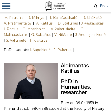
En
V. Petronis
|
R. Miknys
|
T. Bairašauskaitė
|
R. Griškaitė
|
A. Prašmantaitė
|
A. Katilius
|
D. Staliūnas
I
J.Paškauskas
|
L.Pocius
I
O. Mastianica
|
V. Žaltauskaitė
|
G.
Malinauskaitė
|
G. Subačius
|
V. Nikšaitė
|
J. Andriejauskienė
|
S. Valiūnaitė
|
T. Krutulys
|
PhD students:
I. Šapokienė
|
J. Pukėnas
|
Algimantas
Katilius
PhD in
Humanities,
researcher
Born on 09.04.1959 in
Prienai district. 1980-1985 studied at the Faculty of History