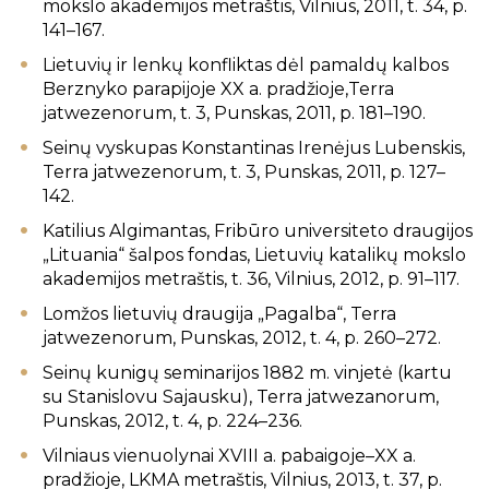
mokslo akademijos metraštis, Vilnius, 2011, t. 34, p.
141–167.
Lietuvių ir lenkų konfliktas dėl pamaldų kalbos
Berznyko parapijoje XX a. pradžioje,Terra
jatwezenorum, t. 3, Punskas, 2011, p. 181–190.
Seinų vyskupas Konstantinas Irenėjus Lubenskis,
Terra jatwezenorum, t. 3, Punskas, 2011, p. 127–
142.
Katilius Algimantas, Fribūro universiteto draugijos
„Lituania“ šalpos fondas, Lietuvių katalikų mokslo
akademijos metraštis, t. 36, Vilnius, 2012, p. 91–117.
Lomžos lietuvių draugija „Pagalba“, Terra
jatwezenorum, Punskas, 2012, t. 4, p. 260–272.
Seinų kunigų seminarijos 1882 m. vinjetė (kartu
su Stanislovu Sajausku), Terra jatwezanorum,
Punskas, 2012, t. 4, p. 224–236.
Vilniaus vienuolynai XVIII a. pabaigoje–XX a.
pradžioje, LKMA metraštis, Vilnius, 2013, t. 37, p.