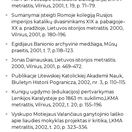
metraštis, Vilnius, 2001, t. 19, p. 71–79.
Sumanymai įsteigti Romoje kolegiją Rusijos
imperijos katalikų dvasininkams XIX a. pabaigoje–
XX a. pradžioje, Lietuvos istorijos metraštis. 2000,
Vilnius, 2001, p. 180–196.
Egidijaus Banionio archyvinė medžiaga, Mūsų
praeitis, 2001, t. 7, p.118–123.
Jonas Dainauskas, Lietuvos istorijos metraštis.
2000, Vilnius, 2001, p. 469–472.
Publikacje Litewskiej Katolickiej Akademii Nauk,
Biuletyn Historii Pogranicza, 2002, nr. 3, p. 110–115.
Kunigų ugdymo (edukacijos) pertvarkymas
Lenkijos Karalystėje po 1863 m. sukilimo,LKMA
metraštis, Vilnius, 2002, t. 20, p. 155–196.
Vyskupo Motiejaus Valančiaus ganytojinio laiško
apie liaudies mokyklas projektas ir kritika, LKMA
metraštis, 2002, t. 20, p. 323–336.