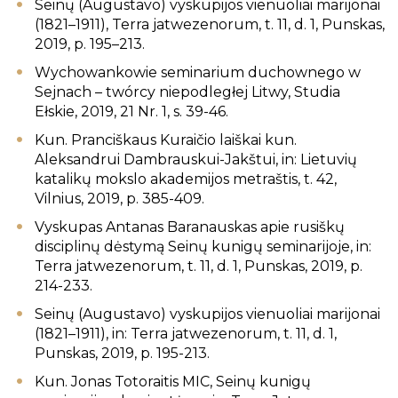
Seinų (Augustavo) vyskupijos vienuoliai marijonai
(1821–1911), Terra jatwezenorum, t. 11, d. 1, Punskas,
2019, p. 195–213.
Wychowankowie seminarium duchownego w
Sejnach – twórcy niepodległej Litwy, Studia
Ełskie, 2019, 21 Nr. 1, s. 39-46.
Kun. Pranciškaus Kuraičio laiškai kun.
Aleksandrui Dambrauskui-Jakštui, in: Lietuvių
katalikų mokslo akademijos metraštis, t. 42,
Vilnius, 2019, p. 385-409.
Vyskupas Antanas Baranauskas apie rusiškų
disciplinų dėstymą Seinų kunigų seminarijoje, in:
Terra jatwezenorum, t. 11, d. 1, Punskas, 2019, p.
214-233.
Seinų (Augustavo) vyskupijos vienuoliai marijonai
(1821–1911), in: Terra jatwezenorum, t. 11, d. 1,
Punskas, 2019, p. 195-213.
Kun. Jonas Totoraitis MIC, Seinų kunigų