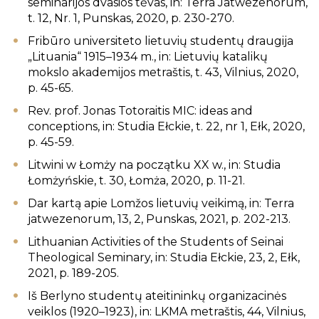
seminarijos dvasios tėvas, in: Terra Jatwezenorum,
t. 12, Nr. 1, Punskas, 2020, p. 230-270.
Fribūro universiteto lietuvių studentų draugija
„Lituania“ 1915–1934 m., in: Lietuvių katalikų
mokslo akademijos metraštis, t. 43, Vilnius, 2020,
p. 45-65.
Rev. prof. Jonas Totoraitis MIC: ideas and
conceptions, in: Studia Ełckie, t. 22, nr 1, Ełk, 2020,
p. 45-59.
Litwini w Łomży na początku XX w., in: Studia
Łomżyńskie, t. 30, Łomża, 2020, p. 11-21.
Dar kartą apie Lomžos lietuvių veikimą, in: Terra
jatwezenorum, 13, 2, Punskas, 2021, p. 202-213.
Lithuanian Activities of the Students of Seinai
Theological Seminary, in: Studia Ełckie, 23, 2, Ełk,
2021, p. 189-205.
Iš Berlyno studentų ateitininkų organizacinės
veiklos (1920–1923), in: LKMA metraštis, 44, Vilnius,