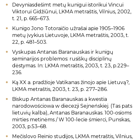
Devyniasdešimt metų kunigui istorikui Vincui
Viktorui Gidžiūnui, LKMA metraštis, Vilnius, 2002,
t. 21, p. 665–673.
Kunigo Jono Totoraičio užrašai apie 1905–1906
metų įvykius Lietuvoje, LKMA metraštis, 2003, t.
22, p. 481–503.
Vyskupas Antanas Baranauskas ir kunigų
seminarijos problemos: rusiškų disciplinų
dėstymas. In: LKMA metraštis, 2003, t. 23, p.229–
236.
Ką XX a. pradžioje Vatikanas žinojo apie Lietuvą?,
LKMA metraštis, 2003, t. 23, p. 277–286.
Biskup Antanas Baranauskas a kwestia
narodowościowa w diecezji Sejneńskiej. (Tas pats
lietuvių kalba), Antanas Baranauskas. 100-osioms
mirties metinėms / W 100-lecie śmierci, Punskas,
2003, p.53–68.
Mečislovo Reinio studijos, LKMA metraštis, Vilnius,