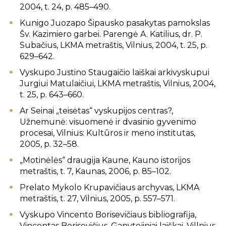
2004, t. 24, p. 485–490.
Kunigo Juozapo Šipausko pasakytas pamokslas
Šv. Kazimiero garbei. Parengė A. Katilius, dr. P.
Subačius, LKMA metraštis, Vilnius, 2004, t. 25, p.
629–642.
Vyskupo Justino Staugaičio laiškai arkivyskupui
Jurgiui Matulaičiui, LKMA metraštis, Vilnius, 2004,
t. 25, p. 643–660.
Ar Seinai „teisėtas“ vyskupijos centras?,
Užnemunė: visuomenė ir dvasinio gyvenimo
procesai, Vilnius: Kultūros ir meno institutas,
2005, p. 32–58.
„Motinėlės“ draugija Kaune, Kauno istorijos
metraštis, t. 7, Kaunas, 2006, p. 85–102.
Prelato Mykolo Krupavičiaus archyvas, LKMA
metraštis, t. 27, Vilnius, 2005, p. 557–571.
Vyskupo Vincento Borisevičiaus bibliografija,
Vincentas Borisevičius, Ganytojiniai laiškai, Villnius,