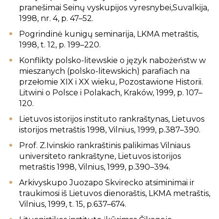
pranešimai Seinų vyskupijos vyresnybei,Suvalkija,
1998, nr. 4, p. 47–52.
Pogrindinė kunigų seminarija, LKMA metraštis,
1998, t. 12, p. 199–220.
Konflikty polsko-litewskie o język nabożeństw w
mieszanych (polsko-litewskich) parafiach na
przełomie XIX i XX wieku, Pozostawione Historii.
Litwini o Polsce i Polakach, Kraków, 1999, p. 107–
120.
Lietuvos istorijos instituto rankraštynas, Lietuvos
istorijos metraštis 1998, Vilnius, 1999, p.387–390.
Prof. Z.Ivinskio rankraštinis palikimas Vilniaus
universiteto rankraštyne, Lietuvos istorijos
metraštis 1998, Vilnius, 1999, p.390–394.
Arkivyskupo Juozapo Skvirecko atsiminimai ir
traukimosi iš Lietuvos dienoraštis, LKMA metraštis,
Vilnius, 1999, t. 15, p.637–674.