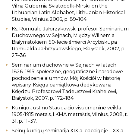
Vilna Gubernia Sviatopolk-Mirskii on the
Lithuanian Latin Alphabet, Lithuanian Historical
Studies, Vilnius, 2006, p. 89–104.
Ks. Romuald Jałbrzykowski profesor Seminarium
Duchownego w Sejnach, Między Wilnem a
Białymstokiem. 50-lecie śmierci Arcybiskupa
Romualda Jałbrzykowskiego, Białystok, 2007, p.
27–36.
Seminarium duchowne w Sejnach w latach
1826–1915: społeczne, geograficzne i narodowe
pochodzenie alumnów, Mój Kościół w historię
wpisany. Księga pamiątkowa dedykowana
Księdzu Profesorowi Tadeuszowi Krahelowi,
Białystok, 2007, p. 172–184.
Kunigo Justino Staugaičio visuomeninė veikla
1905-1915 metais, LKMA metraštis, Vilnius, 2008, t.
31, p. 11–37.
Seinų kunigų seminarija XIX a. pabaigoje – XX a.