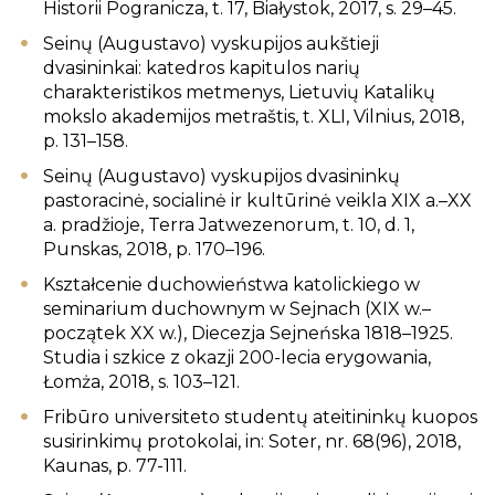
Historii Pogranicza, t. 17, Białystok, 2017, s. 29–45.
Seinų (Augustavo) vyskupijos aukštieji
dvasininkai: katedros kapitulos narių
charakteristikos metmenys, Lietuvių Katalikų
mokslo akademijos metraštis, t. XLI, Vilnius, 2018,
p. 131–158.
Seinų (Augustavo) vyskupijos dvasininkų
pastoracinė, socialinė ir kultūrinė veikla XIX a.–XX
a. pradžioje, Terra Jatwezenorum, t. 10, d. 1,
Punskas, 2018, p. 170–196.
Kształcenie duchowieństwa katolickiego w
seminarium duchownym w Sejnach (XIX w.–
początek XX w.), Diecezja Sejneńska 1818–1925.
Studia i szkice z okazji 200-lecia erygowania,
Łomża, 2018, s. 103–121.
Fribūro universiteto studentų ateitininkų kuopos
susirinkimų protokolai, in: Soter, nr. 68(96), 2018,
Kaunas, p. 77-111.