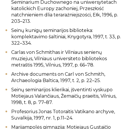
Seminarium Duchownego na uniwersytetach
katolickich Europy zachoniej, Przeszłość
natchnieniem dlia teraraźniejszości, Ełk, 1996, p.
203–213.
Seinų kunigų seminarijos biblioteka:
komplektavimo šaltiniai, Knygotyra, 1997, t. 33, p.
322–334.
Carlas von Schmithas ir Vilniaus senienų
muziejus, Vilniaus universiteto bibliotekos
metraštis 1995, Vilnius, 1997, p. 66–78.
Archive documents on Carl von Schmith,
Archaeologia Baltica, 1997, t. 2, p. 22–25.
Seinų seminarijos klierikai, įšventinti vyskupo
Motiejaus Valančiaus, Žemaičių praeitis, Vilnius,
1998, t. 8, p. 77–87.
Profesorius Jonas Totoraitis Vatikano archyve,
Suvalkija, 1997, nr. 1, p.11–24.
Marijampolės gimnazija: Motiejaus Gustaičio