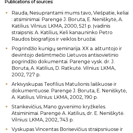
Publications of sources:
Rauda, Nesuprantami mums tavo, Viešpatie, keliai
: atsiminimai. Parengė J. Boruta, E. Neniškytė, A.
Katilius. Vilnius: LKMA, 2000, 521 p. Įvadinis
straipsnis: A. Katilius, Keli kanauninko Petro
Raudos biografijos ir veiklos bruožai.
Pogrindžio kunigų seminarija. XX a. aštuntojo ir
devintojo dešimtmečio Lietuvos antisovietinio
pogrindžio dokumentai. Parengė vysk. dr. J.
Boruta, A. Katilius, D. Ratkutė. Vilnius: LKMA,
2002, 727 p.
Arkivyskupas Teofilius Matulionis laiškuose ir
dokumentuose. Parengė J. Boruta, E. Neniškytė,
A. Katilius. Vilnius: LKMA, 2002, 190 p.
Stankevičius, Mano gyvenimo kryžkelės.
Atsiminimai. Parengė A. Katilius, dr. E. Neniškytė.
Vilnius: LKMA, 2002, 743 p.
Vyskupas Vincentas Borisevičius straipsniuose ir