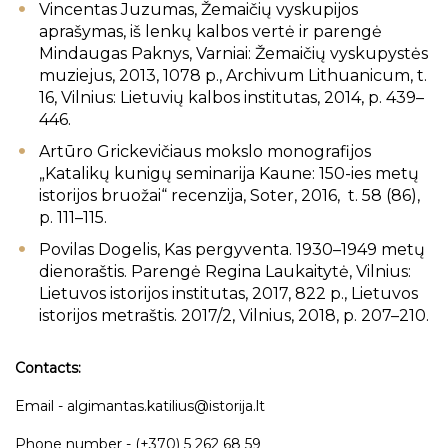
Vincentas Juzumas, Žemaičių vyskupijos
aprašymas, iš lenkų kalbos vertė ir parengė
Mindaugas Paknys, Varniai: Žemaičių vyskupystės
muziejus, 2013, 1078 p., Archivum Lithuanicum, t.
16, Vilnius: Lietuvių kalbos institutas, 2014, p. 439–
446.
Artūro Grickevičiaus mokslo monografijos
„Katalikų kunigų seminarija Kaune: 150-ies metų
istorijos bruožai“ recenzija, Soter, 2016, t. 58 (86),
p. 111–115.
Povilas Dogelis, Kas pergyventa. 1930–1949 metų
dienoraštis. Parengė Regina Laukaitytė, Vilnius:
Lietuvos istorijos institutas, 2017, 822 p., Lietuvos
istorijos metraštis. 2017/2, Vilnius, 2018, p. 207–210.
Contacts:
Email - algimantas.katilius@istorija.lt
Phone number - (+370) 5 262 68 59