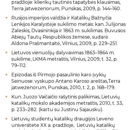
pradžioje: klierikų tautinės tapatybės klausimas,
Terra jatwezenorum, Punskas, 2009, p. 144–160.
Rusijos imperijos valdžia ir Katalikų Bažnyčia
Lenkijos Karalystėje sukilimo metais: kan. Julijonas
Zaleskis, Dvasininkija ir 1863 m. sukilimas. Buvusios
Abiejų Tautų Respublikos žemėse, sudarė
Aldona Prašmantaitė, Vilnius, 2009, p. 229–251.
Lietuvos vienuolijų dalyvavimas 1863–1864 m.
sukilime, LKMA metraštis, Vilnius, 2009, t. 32, p.
79–112.
Epizodas iš Pirmojo pasaulinio karo įvykių
Seinuose: vyskupo Antano Karoso areštas,Terra
jatwezenorum, Punskas, 2010, t. 2, p. 168–179.
Kun. Juozo Vaičaičio rašytinis palikimas, Lietuvių
katalikų mokslo akademijos metraštis, 2010, t. 33,
p. 233–282. (kartu su Justinu Sajausku).
Lietuvių studentų katalikų draugijos Leveno
universitete XX a. pradžioje, Lietuvių katalikų