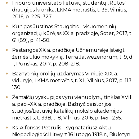
Fribūro universiteto lietuvių studentų „Rūtos“
draugijos kronika, LKMA metraštis, t. 39, Vilnius,
2016, p. 225–327.
Kunigas Justinas Staugaitis – visuomeninių
organizacijų kūrėjas XX a. pradžioje, Soter, 2017, t.
61 (89), p. 41–50.
Pastangos XX a. pradžioje Užnemunėje įsteigti
žemės ūkio mokyklą, Terra Jatwezenorum, t. 9, d.
1, Punskas, 2017, p. 208–218.
Bažnytinių brolijų uždarymas Vilniuje XIX a.
viduryje, LKMA metraštis, t. XL, Vilnius, 2017, p. 113–
130.
Žemaičių vyskupijos vyrų vienuolynų tinklas XVIII
a. pab.–XX a. pradžioje, Bažnyčios istorijos
studijos/Lietuvių katalikų mokslo akademijos
metraštis, t. 39B, t. 8, Vilnius, 2016, p. 145– 235.
Ks. Alfonsas Petrulis – sygnatariusz Aktu
Niepodległości Litwy z 16 lutego 1918 r., Biuletyn