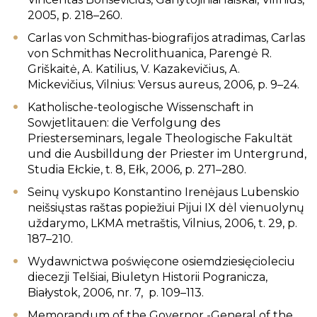
2005, p. 218–260.
Carlas von Schmithas-biografijos atradimas, Carlas
von Schmithas Necrolithuanica, Parengė R.
Griškaitė, A. Katilius, V. Kazakevičius, A.
Mickevičius, Vilnius: Versus aureus, 2006, p. 9–24.
Katholische-teologische Wissenschaft in
Sowjetlitauen: die Verfolgung des
Priesterseminars, legale Theologische Fakultät
und die Ausbilldung der Priester im Untergrund,
Studia Ełckie, t. 8, Ełk, 2006, p. 271–280.
Seinų vyskupo Konstantino Irenėjaus Lubenskio
neišsiųstas raštas popiežiui Pijui IX dėl vienuolynų
uždarymo, LKMA metraštis, Vilnius, 2006, t. 29, p.
187–210.
Wydawnictwa poświęcone osiemdziesięcioleciu
diecezji Telšiai, Biuletyn Historii Pogranicza,
Białystok, 2006, nr. 7, p. 109–113.
Memorandum of the Governor -General of the