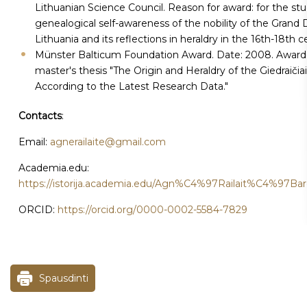
Lithuanian Science Council. Reason for award: for the st
genealogical self-awareness of the nobility of the Grand
Lithuania and its reflections in heraldry in the 16th-18th c
Münster Balticum Foundation Award. Date: 2008. Awarde
master's thesis "The Origin and Heraldry of the Giedraičia
According to the Latest Research Data."
Contacts
:
Email:
agnerailaite@gmail.com
Academia.edu:
https://istorija.academia.edu/Agn%C4%97Railait%C4%97B
ORCID:
https://orcid.org/0000-0002-5584-7829
Spausdinti