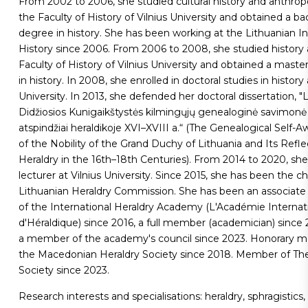
From 2002 to 2006, she studied cultural history and anthrop
the Faculty of History of Vilnius University and obtained a ba
degree in history. She has been working at the Lithuanian In
History since 2006. From 2006 to 2008, she studied history 
Faculty of History of Vilnius University and obtained a maste
in history. In 2008, she enrolled in doctoral studies in history 
University. In 2013, she defended her doctoral dissertation, "
Didžiosios Kunigaikštystės kilmingųjų genealoginė savimonė i
atspindžiai heraldikoje XVI–XVIII a.“ (The Genealogical Self-
of the Nobility of the Grand Duchy of Lithuania and Its Refle
Heraldry in the 16th–18th Centuries). From 2014 to 2020, sh
lecturer at Vilnius University. Since 2015, she has been the ch
Lithuanian Heraldry Commission. She has been an associa
of the International Heraldry Academy (L'Académie Internat
d'Héraldique) since 2016, a full member (academician) since 
a member of the academy's council since 2023. Honorary 
the Macedonian Heraldry Society since 2018. Member of The
Society since 2023.
Research interests and specialisations: heraldry, sphragistics,