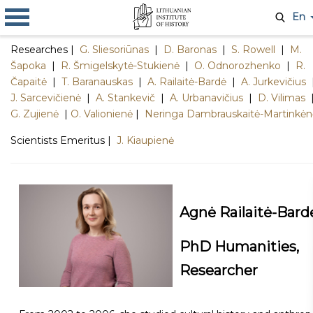
En
Researches |
G. Sliesoriūnas
|
D. Baronas
|
S. Rowell
|
M.
Šapoka
|
R. Šmigelskytė-Stukienė
|
O. Odnorozhenko
|
R.
Čapaitė
|
T. Baranauskas
|
A. Railaitė-Bardė
|
A. Jurkevičius
J. Sarcevičienė
|
A. Stankevič
|
A. Urbanavičius
|
D. Vilimas
G. Zujienė
|
O. Valionienė
|
Neringa Dambrauskaitė-Martinkėn
Scientists Emeritus |
J. Kiaupienė
Agnė Railaitė-Bard
PhD Humanities,
Researcher