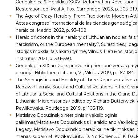
Genealogica & Heraldica XXXV: Reformation Revolution
Restoration, ed. Paul A. Fox, Cambridge, 2023, p. 305–319.
The Age of Crazy Heraldry: From Tradition to Modern Atti
Actas congreso internacional de las ciencias genealógica
heráldica, Madrid, 2022, p. 93–108.
Heraldic fictions in the heraldry of Lithuanian nobles: falsif
narcissism, or the European mentality?, Surasti tiesą: paga
istorijos mokslai falsifikatų tyrime, Vilnius: Lietuvos istorijo
institutas, 2021, p. 331–350.
Genealogija XIX amžiuje: prievolė ir priemonė versus patyr
emocija, Bibliotheca Lituana, VI, Vilnius, 2019, p. 167-184.
The Sphragistics and Heraldry of Three Representatives o
Radziwiłł Family, Social and Cultural Relations in the Gr
of Lithuania. Social and Cultural Relations in the Grand D
Lithuania. Microhistories / edited by Richard Butterwick,
Pawlikowska, Routledge, 2019, p. 105-119.
Mstislavo Dobužinskio heraldinis ir veksilologinis
palikimas/Mstislavas Dobužinskis‘s Heraldic and Vexillolog
Legacy, Mstislavo Dobužinskio heraldika: ne tik mokslas, b
menas, sudarė M. Kvizikevičiūtė, D. Norkūnienė, J. K. Pač