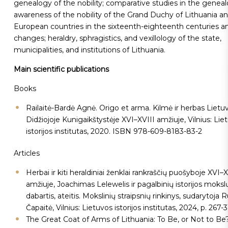
genealogy of the nobility; comparative studies in the genealo
awareness of the nobility of the Grand Duchy of Lithuania a
European countries in the sixteenth-eighteenth centuries an
changes; heraldry, sphragistics, and vexillology of the state,
municipalities, and institutions of Lithuania.
Main scientific publications
Books
Railaitė-Bardė Agnė. Origo et arma. Kilmė ir herbas Lietu
Didžiojoje Kunigaikštystėje XVI–XVIII amžiuje, Vilnius: Lie
istorijos institutas, 2020. ISBN 978-609-8183-83-2
Articles
Herbai ir kiti heraldiniai ženklai rankraščių puošyboje XVI–X
amžiuje, Joachimas Lelewelis ir pagalbinių istorijos mokslų
dabartis, ateitis. Mokslinių straipsnių rinkinys, sudarytoja 
Čapaitė, Vilnius: Lietuvos istorijos institutas, 2024, p. 267-3
The Great Coat of Arms of Lithuania: To Be, or Not to Be?