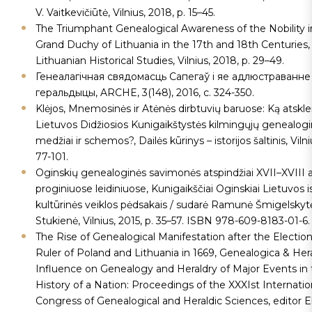
V. Vaitkevičiūtė, Vilnius, 2018, p. 15–45.
The Triumphant Genealogical Awareness of the Nobility i
Grand Duchy of Lithuania in the 17th and 18th Centuries,
Lithuanian Historical Studies, Vilnius, 2018, p. 29–49.
Генеалагiчная свядомасць Сапегаў i яе адлюстраванне
геральдыцы, ARCHE, 3(148), 2016, с. 324-350.
Klėjos, Mnemosinės ir Atėnės dirbtuvių baruose: Ką atskle
Lietuvos Didžiosios Kunigaikštystės kilmingųjų genealogi
medžiai ir schemos?, Dailės kūrinys – istorijos šaltinis, Vilni
77-101.
Oginskių genealoginės savimonės atspindžiai XVII–XVIII a
proginiuose leidiniuose, Kunigaikščiai Oginskiai Lietuvos is
kultūrinės veiklos pėdsakais / sudarė Ramunė Šmigelskyt
Stukienė, Vilnius, 2015, p. 35–57. ISBN 978-609-8183-01-6.
The Rise of Genealogical Manifestation after the Election
Ruler of Poland and Lithuania in 1669, Genealogica & Hera
Influence on Genealogy and Heraldry of Major Events in
History of a Nation: Proceedings of the XXXIst Internatio
Congress of Genealogical and Heraldic Sciences, editor E