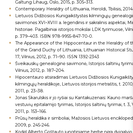
Galtung Lihaug, Oslo, 2015, p. 305–313.
Contemporary Heraldry of Lithuania, Heroldi, Tbilisis, 2014,
Lietuvos Didžiosios Kunigaikštystės kilmingųjų genealog
savimonės XVI–XVIII a. legendinis ir sakralinis aspektai, Min
historiae. Pagalbiniai istorijos mokslai LDK tyrimuose, Viln
p. 379–403. ISBN 978-9955-847-70-0.
The Appearance of the Hippocentaur in the Heraldry of th
of the Grand Duchy of Lithuania, Lithuanian Historical Stud
17, Vilnius, 2012, p. 71–90. ISSN 1392-2343
Šveikauskų genealoginė savimonė, Istorijos šaltinių tyrimai,
Vilnius, 2012, p. 187–204.
Hipocentauro atsiradimas Lietuvos Didžiosios Kunigaikšt
kilmingųjų heraldikoje, Lietuvos istorijos metraštis, t. 2010/
2011, p. 23–38.
Jonas Skarulskis ir jo ryšiai su Kantakuzenais: Kauno marša
vestuvių epitalamijo tyrimas, Istorijos šaltinių tyrimai, t. 3, 
2011, p. 153–166.
Prūsų heraldika ir simboliai, Mažosios Lietuvos enciklopedij
2009, p. 245-246.
Kodėl Alberto Goštauto jungtiniame herbe nėra dvigalvio 