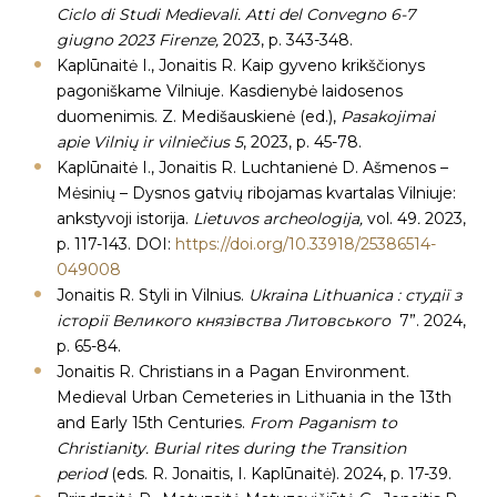
Ciclo di Studi Medievali. Atti del Convegno 6-7
giugno 2023 Firenze,
2023, p. 343-348.
Kaplūnaitė I., Jonaitis R. Kaip gyveno krikščionys
pagoniškame Vilniuje. Kasdienybė laidosenos
duomenimis. Z. Medišauskienė (ed.),
Pasakojimai
apie Vilnių ir vilniečius 5
, 2023, p. 45-78.
Kaplūnaitė I., Jonaitis R. Luchtanienė D. Ašmenos –
Mėsinių – Dysnos gatvių ribojamas kvartalas Vilniuje:
ankstyvoji istorija.
Lietuvos archeologija,
vol. 49
.
2023,
p. 117-143. DOI:
https://doi.org/10.33918/25386514-
049008
Jonaitis R. Styli in Vilnius.
Ukraina Lithuanica
: студії з
історії Великого князівства Литовського
7”. 2024,
p. 65-84.
Jonaitis R. Christians in a Pagan Environment.
Medieval Urban Cemeteries in Lithuania in the 13th
and Early 15th Centuries.
From Paganism to
Christianity. Burial rites during the Transition
period
(eds. R. Jonaitis, I. Kaplūnaitė). 2024, p. 17-39.