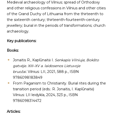
Medieval archaeology of Vilnius; spread of Orthodoxy
and other religious confessions in Vilnius and other cities
of the Grand Duchy of Lithuania from the thirteenth to
the sixteenth century; thirteenth-fourteenth-century
jewellery; burial in the periods of transformations; church
archaeology.
Key publications:
Books:
Jonaitis R., Kaplūnaitė I.
Senkapis Vilniuje, Bokšto
gatvėje. XIII–XV a. laidosenos Lietuvoje
bruožai.
Vilnius: LII, 2021, 588 p., ISBN
9786098183849
From Paganism to Christianity. Burial rites during the
transition period (eds.: R. Jonaitis, I. Kaplūnaitė)
Vilnius: LII leidykla, 2024, 323 p., ISBN
9786098314472
Articles: