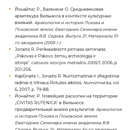
Йонайтис Р., Валенене O. Cpeдневековая
архитекура Вильнюса в контексте культурных
влияний.
Археология и история Пскова и
Псковской земли: Ежегодник Семинара имени
академика В.В. Седова. Выпуск 21. Материалы 51-
го заседания (2005 г.).
Jonaitis R. Penkiasdešimt pirmasis seminaras
„Pskovas ir Pskovo žemių archeologija ir
istorija“.
Lietuvos istorijos metraštis 2005/1,
2006, p.
201-206.
Kaplūnaitė I., Jonaitis R. Numizmatiniai ir sfragistiniai
radiniai iš Vilniaus Rotušės aikštės.
Numizmatika,
vol.
6, 2007, p. 79-88.
Йонайтис Р. Новейшие раскопки на территории
„CIVITAS RUTENICA“ в Вильнюсе:
предварительный анализ результатов.
Археология
и история Пскова и Псковской земли:
Ежегодник Семинара имени академика В.В.
Седова. Выпуск 24. Материалы 54-го заседания