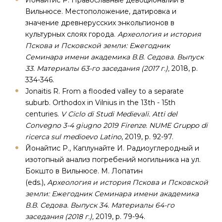
Йонайтис Р. Православные девоционалии в
Вильнюсе. Местоположение, датировка и
значение древнерусских энкольпионов в
культурных слоях города.
Археология и история
Пскова и Псковской земли: Ежегодник
Семинара имени академика В.В. Седова. Выпуск
33. Материалы 63-го заседания (2017 г.),
2018, p.
334-346.
Jonaitis R. From a flooded valley to a separate
suburb. Orthodox in Vilnius in the 13th - 15th
centuries.
V Ciclo di Studi Medievali. Atti del
Convegno 3-4 giugno 2019 Firenze. NUME Gruppo di
ricerca sul medioevo Latino
, 2019, p. 92-97.
Йонайтис Р., Каплунайте И. Радиоуглеродный и
изотопный анализ погребений могильника на ул.
Бокшто в Вильнюсе. М. Лопатин
(eds.),
Археология и история Пскова и Псковской
земли: Ежегодник Семинара имени академика
В.В. Седова. Выпуск 34. Материалы 64-го
заседания (2018 г.),
2019, p. 79-94.