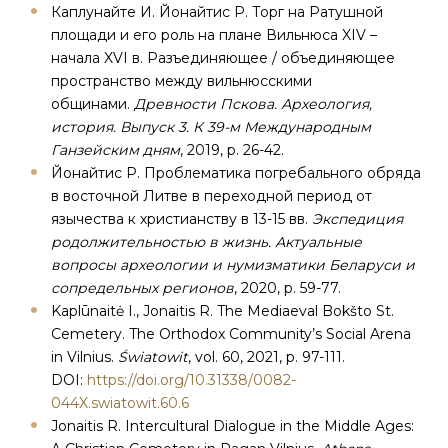
Каплунайте И. Йонайтис Р. Торг на Ратушной
площади и его роль на плане Вильнюса XIV –
начала XVI в. Разъединяющее / объединяющее
пространство между вильнюсскими
общинами.
Древности Пскова. Археология,
история. Выпуск 3. К 39-м Международным
Ганзейским дням
, 2019, p. 26-42.
Йонайтис Р. Проблематика погребального обряда
в восточной Литве в переходной период от
язычества к христианству в 13-15 вв.
Экспедиция
родолжительностью в жизнь. Актуальные
вопросы археологии и нумизматики Беларуси и
сопредельных регионов
, 2020, p. 59-77.
Kaplūnaitė I., Jonaitis R. The Mediaeval Bokšto St.
Cemetery. The Orthodox Community’s Social Arena
in Vilnius.
Światowit
, vol. 60, 2021, p. 97-111.
DOI:
https://doi.org/10.31338/0082-
044X.swiatowit.60.6
Jonaitis R. Intercultural Dialogue in the Middle Ages: