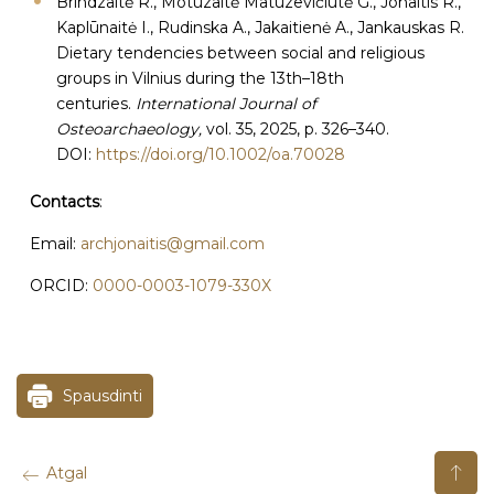
Brindzaitė R., Motuzaitė Matuzevičiūtė G., Jonaitis R.,
Kaplūnaitė I., Rudinska A., Jakaitienė A., Jankauskas R.
Dietary tendencies between social and religious
groups in Vilnius during the 13th–18th
centuries.
International Journal of
Osteoarchaeology,
vol. 35, 2025, p. 326–340.
DOI:
https://doi.org/10.1002/oa.70028
Contacts
:
Email:
archjonaitis@gmail.com
ORCID:
0000-0003-1079-330X
Spausdinti
Atgal