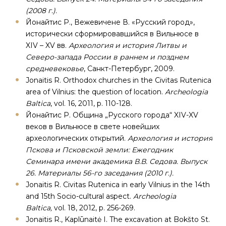
(2008 г.).
Йонайтис Р., Вежевичене В. «Русский город»,
исторически сформировавшийся в Вильнюсе в
XIV – XV вв.
Археология и история Литвы и
Северо-запада России в раннем и позднем
средневековье
, Санкт-Петербург, 2009.
Jonaitis R. Orthodox churches in the Civitas Rutenica
area of Vilnius: the question of location.
Archeologia
Baltica
, vol. 16, 2011, p. 110-128.
Йонайтис Р. Община „Русского города“ XIV-XV
веков в Вильнюсе в свете новейших
археологических открытий.
Археология и история
Пскова и Псковской земли: Ежегодник
Семинара имени академика В.В. Седова. Выпуск
26. Материалы 56-го заседания (2010 г.).
Jonaitis R. Civitas Rutenica in early Vilnius in the 14th
and 15th Socio-cultural aspect.
Archeologia
Baltica,
vol. 18, 2012, p. 256-269.
Jonaitis R., Kaplūnaitė I. The excavation at Bokšto St.