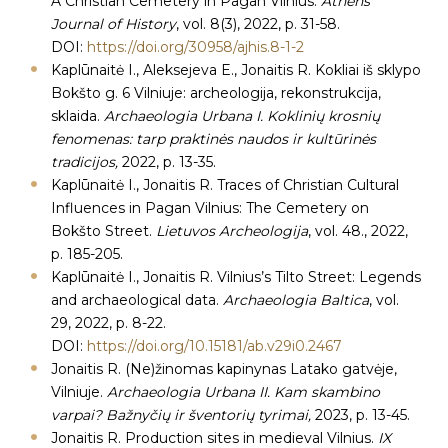
A Christian Cemetery in Pagan Vilnius.
Athens
Journal of History
, vol. 8(3), 2022, p. 31-58.
DOI:
https://doi.org/30958/ajhis.8-1-2
Kaplūnaitė I., Aleksejeva E., Jonaitis R. Kokliai iš sklypo
Bokšto g. 6 Vilniuje: archeologija, rekonstrukcija,
sklaida.
Archaeologia Urbana I. Koklinių krosnių
fenomenas: tarp praktinės naudos ir kultūrinės
tradicijos,
2022, p. 13-35.
Kaplūnaitė I., Jonaitis R. Traces of Christian Cultural
Influences in Pagan Vilnius: The Cemetery on
Bokšto Street.
Lietuvos Archeologija
, vol. 48., 2022,
p. 185-205.
Kaplūnaitė I., Jonaitis R. Vilnius’s Tilto Street: Legends
and archaeological data.
Archaeologia Baltica
, vol.
29, 2022, p. 8-22.
DOI:
https://doi.org/10.15181/ab.v29i0.2467
Jonaitis R. (Ne)žinomas kapinynas Latako gatvėje,
Vilniuje.
Archaeologia Urbana II. Kam skambino
varpai? Bažnyčių ir šventorių tyrimai,
2023, p. 13-45.
Jonaitis R. Production sites in medieval Vilnius.
IX