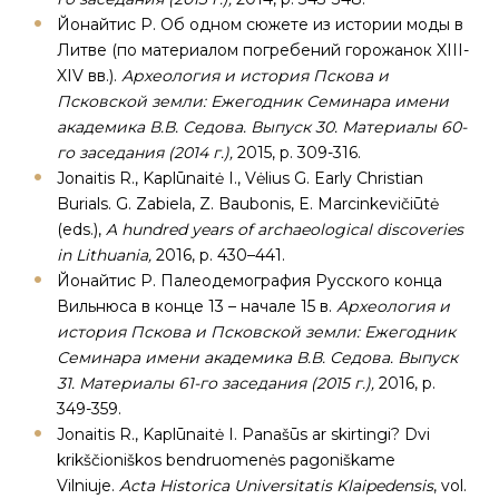
Йонайтис Р. Об одном сюжете из истории моды в
Литве (по материалом погребений горожанок XIII-
XIV вв.).
Археология и история Пскова и
Псковской земли: Ежегодник Семинара имени
академика В.В. Седова. Выпуск 30. Материалы 60-
го заседания (2014 г.),
2015, p. 309-316.
Jonaitis R., Kaplūnaitė I., Vėlius G. Early Christian
Burials. G. Zabiela, Z. Baubonis, E. Marcinkevičiūtė
(eds.),
A hundred years of archaeological discoveries
in Lithuania,
2016, p. 430–441.
Йонайтис Р. Палеодемография Русского конца
Вильнюса в конце 13 – начале 15 в.
Археология и
история Пскова и Псковской земли: Ежегодник
Семинара имени академика В.В. Седова. Выпуск
31. Материалы 61-го заседания (2015 г.),
2016, p.
349-359.
Jonaitis R., Kaplūnaitė I. Panašūs ar skirtingi? Dvi
krikščioniškos bendruomenės pagoniškame
Vilniuje.
Acta Historica Universitatis Klaipedensis
, vol.