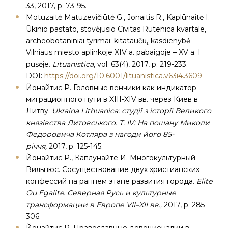
33, 2017, p. 73-95.
Motuzaitė Matuzevičiūtė G., Jonaitis R., Kaplūnaitė I.
Ūkinio pastato, stovėjusio Civitas Rutenica kvartale,
archeobotaniniai tyrimai: kitataučių kasdienybė
Vilniaus miesto aplinkoje XIV a. pabaigoje – XV a. I
pusėje.
Lituanistica
, vol. 63(4), 2017, p. 219-233.
DOI:
https://doi.org/10.6001/lituanistica.v63i4.3609
Йонайтис Р. Головные венчики как индикатор
миграционного пути в XIII-XIV вв. через Киев в
Литву.
Ukraina Lithuanica: студії з історії Великого
князівства Литовського. Т. ІV: На пошану Миколи
Федоровича Котляра з нагоди його 85-
річчя,
2017, p. 125-145.
Йонайтис Р., Каплунайте И. Многокультурный
Вильнюс. Сосуществование двух христианских
конфессий на раннем этапе развития города.
Elite
Ou Egalite. Северная Русь и культурные
трансформации в Европе VII–XII вв.,
2017, p. 285-
306.