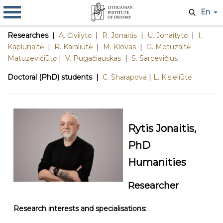
En
Researches
|
A. Čivilytė
|
R. Jonaitis
|
U. Jonaitytė
|
I.
Kaplūnaitė
|
R. Karaliūtė
|
M. Klovas
|
G. Motuzaitė
Matuzevičiūtė
|
V. Pugačiauskas
|
S. Sarcevičius
Doctoral (PhD) students |
C. Sharapova
|
L. Kisieliūtė
Rytis Jonaitis,
PhD
Humanities
Researcher
Research interests and specialisations: